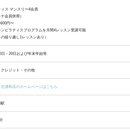
ィス マンスリー4会員
キナ会員併用）
,600円〜
シンピラティスプログラムを月間4レッスン受講可能
月の繰り越し1レッスンあり）
0日・20日および年末年始等
・クレジット・その他
ナ北浦和店のホームページはこちら
和駅
分