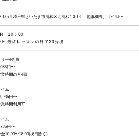
- 0074
埼玉県さいたま市浦和区北浦和4-3-18 北浦和四丁目ビル5F
N 10：00
OSE 最終レッスンの終了30分後
スリー4会員
,085円〜
営業時間の月4回
タイム
1,935円〜
営業時間利用可
タイム
,735円〜
10:00〜18:00(祝日除く)