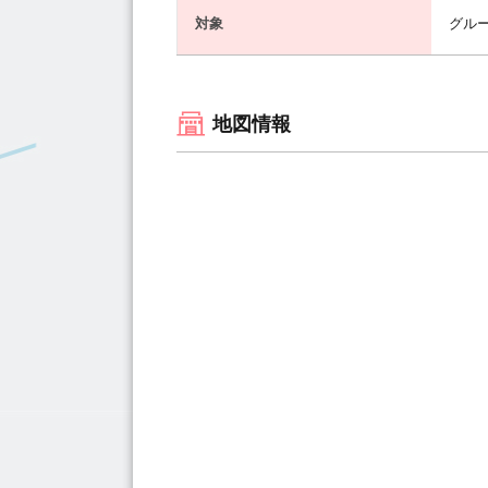
対象
グル
地図情報