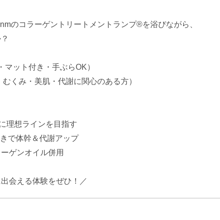
。
33nmのコラーゲントリートメントランプ®を浴びながら、
か？
ル・マット付き・手ぶらOK）
え・むくみ・美肌・代謝に関心のある方）
中心に理想ラインを目指す
る動きで体幹＆代謝アップ
ラーゲンオイル併用
に出会える体験をぜひ！／