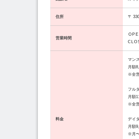
住所
〒 330
OPE
営業時間
CL
マン
月額8
※全
フル
月額1
※全
料金
デイ
月額9
※月〜金