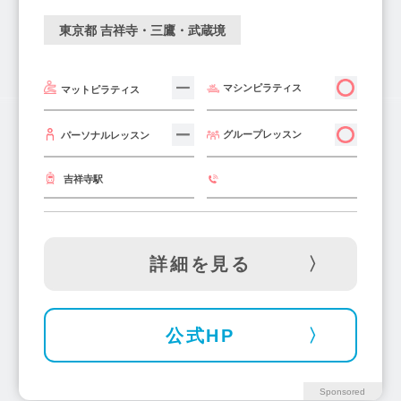
三越前駅(1)
京王堀之内駅(1)
中神駅(2)
東京都 吉祥寺・三鷹・武蔵境
勝どき駅(2)
武蔵砂川駅(1)
西調布駅(1)
武蔵関駅(1)
板橋区役所前駅(2)
西馬込駅(2)
マシンピラティス
マットピラティス
瑞江駅(3)
西国立駅(1)
大塚駅(3)
竹ノ塚駅(3)
蒲田駅(11)
上井草駅(1)
グループレッスン
パーソナルレッスン
平井駅(1)
西早稲田駅(1)
白金台駅(3)
東日本橋駅(1)
亀戸駅(3)
王子駅(3)
吉祥寺駅
人形町駅(2)
上野広小路駅(1)
日本橋駅(2)
錦糸町駅(10)
浅草駅(6)
小田急多摩センター駅(3)
不動前駅(2)
詳細を見る
神楽坂駅(3)
品川シーサイド駅(1)
有明駅(1)
巣鴨駅(5)
仙川駅(5)
武蔵境駅(2)
公式HP
大岡山駅(1)
桜新町駅(2)
新御徒町駅(1)
町屋駅(4)
大島駅(2)
西新井駅(2)
Sponsored
落合南長崎駅(2)
東武練馬駅(2)
蔵前駅(3)