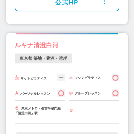
公式HP
上野御徒町駅(1)
とうきょうスカイツリー駅(2)
葛西駅(2)
南大沢駅(2)
春日駅(2)
玉川上水駅(1)
浜松町駅(1)
梅ヶ丘駅(1)
早稲田駅(1)
篠崎駅(1)
品川駅(1)
西大島駅(1)
ルキナ清澄白河
東京都 築地・豊洲・湾岸
マシンピラティス
マットピラティス
グループレッスン
パーソナルレッスン
東京メトロ・都営半蔵門線
「清澄白河」駅