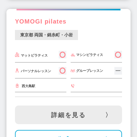
中村橋駅(1)
下井草駅(1)
田無駅(4)
明大前駅(3)
氷川台駅(1)
東新宿駅(1)
YOMOGI pilates
京橋駅(1)
泉岳寺駅(1)
浅草橋駅(2)
小伝馬町駅(1)
池ノ上駅(1)
西新宿駅(4)
東京都 両国・錦糸町・小岩
江戸川橋駅(1)
木場駅(3)
新富町駅(3)
代々木公園駅(2)
浜町駅(1)
初台駅(4)
マシンピラティス
マットピラティス
馬喰横山駅(1)
雑色駅(1)
溜池山王駅(2)
市ヶ谷駅(1)
新宿御苑前駅(3)
高輪台駅(1)
グループレッスン
パーソナルレッスン
麹町駅(1)
新橋駅(3)
桜台駅(1)
西大島駅
駒場東大前駅(1)
四ツ木駅(1)
お花茶屋駅(1)
亀有駅(3)
池上駅(2)
小岩駅(2)
東京駅(2)
板橋駅(2)
田原町駅(1)
清澄白河駅(3)
詳細を見る
戸越公園駅(3)
森下駅(1)
本蓮沼駅(2)
神泉駅(2)
赤羽橋駅(1)
青物横丁駅(3)
久我山駅(2)
曙橋駅(1)
水道橋駅(2)