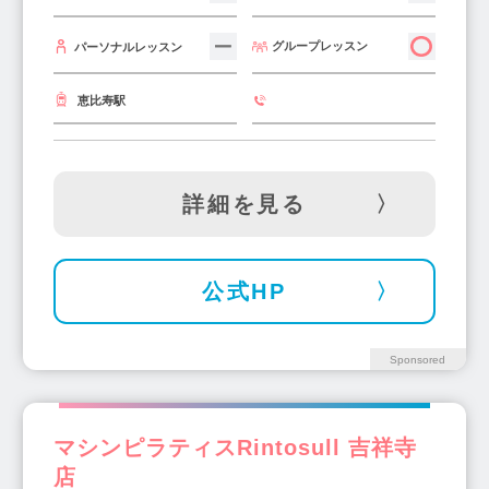
永福町駅(2)
下赤塚駅(1)
東久留米駅(1)
グループレッスン
パーソナルレッスン
月島駅(6)
練馬駅(10)
国分寺駅(7)
国立駅(7)
八王子駅(9)
蓮沼駅(1)
恵比寿駅
若松河田駅(1)
本郷三丁目駅(5)
菊川駅(2)
石神井公園駅(2)
豊洲駅(3)
浜田山駅(3)
両国駅(3)
戸越銀座駅(4)
千駄木駅(2)
詳細を見る
柴崎駅(1)
池尻大橋駅(3)
つつじヶ丘駅(4)
東陽町駅(4)
田園調布駅(2)
茗荷谷駅(2)
京王八王子駅(1)
一之江駅(2)
旗の台駅(5)
公式HP
宮ノ前駅(1)
大門駅(1)
蓮根駅(1)
赤羽駅(9)
等々力駅(4)
千歳船橋駅(4)
Sponsored
西葛西駅(7)
小平駅(2)
笹塚駅(6)
喜多見駅(2)
乃木坂駅(1)
目白駅(3)
マシンピラティスRintosull 吉祥寺
世田谷駅(1)
門前仲町駅(4)
尾山台駅(1)
店
明治神宮前駅(2)
清瀬駅(1)
新中野駅(1)