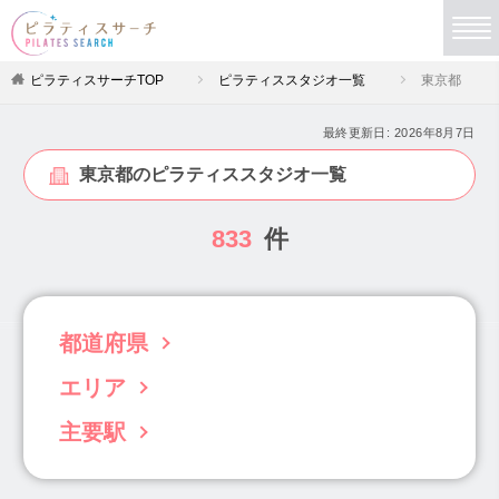
ピラティスサーチTOP
ピラティススタジオ一覧
東京都
最終更新日:
2026年8月7日
東京都のピラティススタジオ一覧
833
件
都道府県
エリア
北海道(63)
青森県(3)
岩手県(5)
宮城県(19)
秋田県(4)
山形県(4)
福島県(6)
主要駅
目黒・白金・五反田(31)
茨城県(22)
栃木県(11)
群馬県(34)
渋谷・恵比寿・代官山(56)
学芸大学駅(12)
渋谷駅(14)
恵比寿駅(27)
埼玉県(102)
千葉県(96)
東京都(833)