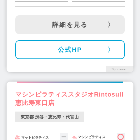
大塚・巣鴨・駒込・赤羽(20)
福生・青梅周辺(1)
武蔵小山駅(8)
新小岩駅(7)
町田駅(11)
西東京市周辺(3)
小金井・国分寺・国立(12)
田町駅(5)
駒込駅(5)
千歳烏山駅(5)
東急沿線駅(37)
中目黒・祐天寺(16)
詳細を見る
立川駅(11)
北千住駅(8)
成増駅(5)
学芸大学・都立大学(14)
自由が丘(17)
成城学園前駅(8)
府中駅(5)
高田馬場駅(9)
池尻大橋・三宿(1)
三軒茶屋(15)
駒沢(10)
大泉学園駅(5)
経堂駅(8)
綾瀬駅(4)
公式HP
二子玉川(14)
不動前・武蔵小山・西小山(8)
日暮里駅(2)
秋葉原駅(4)
大森駅(9)
洗足・大岡山・奥沢(1)
飯田橋駅(10)
水天宮前駅(3)
下北沢駅(5)
Sponsored
麻布十番駅(19)
目黒駅(9)
四谷三丁目駅(2)
五反田駅(10)
狛江駅(2)
千石駅(1)
方南町駅(1)
三田駅(2)
四ツ谷駅(4)
マシンピラティススタジオRintosull
調布駅(7)
上野駅(6)
江古田駅(2)
恵比寿東口店
平和島駅(1)
押上駅(1)
神保町駅(3)
東京都 渋谷・恵比寿・代官山
白金高輪駅(7)
大井町駅(6)
鶴川駅(2)
国領駅(2)
三鷹駅(3)
東秋留駅(1)
千川駅(1)
広尾駅(5)
三ノ輪駅(2)
マシンピラティス
マットピラティス