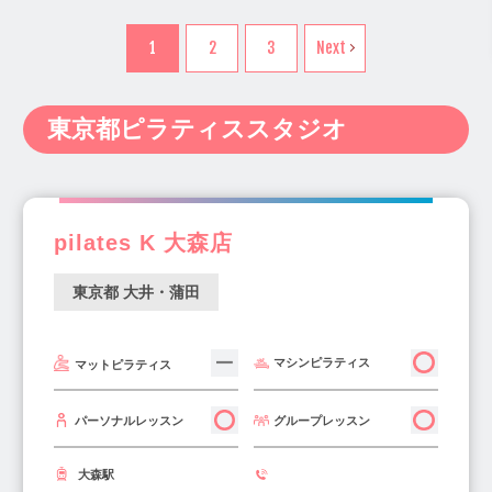
新宿・代々木・大久保(41)
中野・西荻窪(35)
代々木上原駅(11)
代々木駅(5)
神奈川県(238)
新潟県(14)
富山県(6)
吉祥寺・三鷹・武蔵境(22)
1
2
3
Next
代々木八幡駅(2)
原宿駅(5)
北参道駅(5)
石川県(9)
福井県(3)
山梨県(7)
長野県(10)
銀座・新橋・有楽町(30)
表参道駅(14)
代官山駅(11)
岐阜県(20)
静岡県(34)
愛知県(122)
池袋・高田馬場・早稲田(35)
西新宿五丁目駅(2)
新宿西口駅(2)
東京都ピラティススタジオ
三重県(11)
滋賀県(12)
京都府(29)
原宿・表参道・青山(29)
新宿三丁目駅(4)
新宿駅(12)
中野坂上駅(5)
大阪府(340)
兵庫県(116)
奈良県(20)
六本木・麻布・広尾(35)
中野駅(5)
東中野駅(4)
高円寺駅(5)
和歌山県(4)
鳥取県(2)
島根県(4)
赤坂・永田町・溜池(14)
新高円寺駅(1)
南阿佐ヶ谷駅(2)
岡山県(22)
広島県(22)
山口県(3)
両国・錦糸町・小岩(34)
町田・稲城・多摩(14)
pilates K 大森店
阿佐ヶ谷駅(6)
荻窪駅(5)
西荻窪駅(5)
徳島県(4)
香川県(7)
愛媛県(10)
高知県(2)
上野・浅草・日暮里(22)
京王・小田急沿線(48)
吉祥寺駅(17)
駒沢大学駅(10)
福岡県(139)
佐賀県(2)
長崎県(5)
東京都 大井・蒲田
立川市・八王子市周辺(25)
三軒茶屋駅(17)
用賀駅(7)
二子玉川駅(16)
熊本県(15)
大分県(7)
宮崎県(5)
千住・綾瀬・葛飾(18)
板橋・東武沿線(15)
東銀座駅(10)
築地駅(4)
銀座駅(11)
鹿児島県(8)
沖縄県(10)
マシンピラティス
マットピラティス
調布・府中・狛江(22)
西武沿線(29)
銀座一丁目駅(7)
池袋駅(23)
青山一丁目駅(4)
秋葉原・神田・水道橋(11)
大井・蒲田(27)
外苑前駅(5)
六本木駅(11)
赤坂駅(5)
グループレッスン
パーソナルレッスン
四ツ谷・市ヶ谷・飯田橋(21)
東京・日本橋(14)
赤坂見附駅(7)
中目黒駅(12)
祐天寺駅(7)
浜松町・田町・品川(9)
築地・豊洲・湾岸(32)
大森駅
都立大学駅(4)
奥沢駅(4)
自由が丘駅(18)