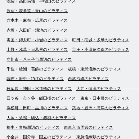
池袋・高田馬場・早稲田のピラティス
原宿・表参道・青山のピラティス
六本木・麻布・広尾のピラティス
赤坂・永田町・溜池のピラティス
両国・錦糸町・小岩のピラティス
町田・稲城・多摩のピラティス
上野・浅草・日暮里のピラティス
京王・小田急沿線のピラティス
立川市・八王子市周辺のピラティス
千住・綾瀬・葛飾のピラティス
板橋・東武沿線のピラティス
調布・府中・狛江のピラティス
西武沿線のピラティス
秋葉原・神田・水道橋のピラティス
大井・蒲田のピラティス
四ツ谷・市ヶ谷・飯田橋のピラティス
東京・日本橋のピラティス
浜松町・田町・品川のピラティス
築地・豊洲・湾岸のピラティス
大塚・巣鴨・駒込・赤羽のピラティス
福生・青梅周辺のピラティス
西東京市周辺のピラティス
小金井・国分寺・国立のピラティス
東急沿線駅のピラティス