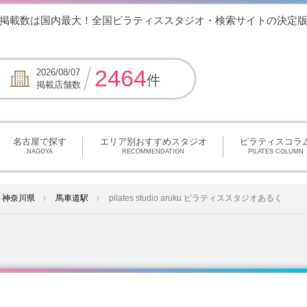
スタジオあるく｜掲載数は国内最大！全国ピラティススタジオ・検索サイトの決定
2464
2026/08/07
件
掲載店舗数
名古屋で探す
エリア別おすすめスタジオ
ピラティスコラ
NAGOYA
RECOMMENDATION
PILATES COLUMN
神奈川県
馬車道駅
pilates studio aruku ピラティススタジオあるく