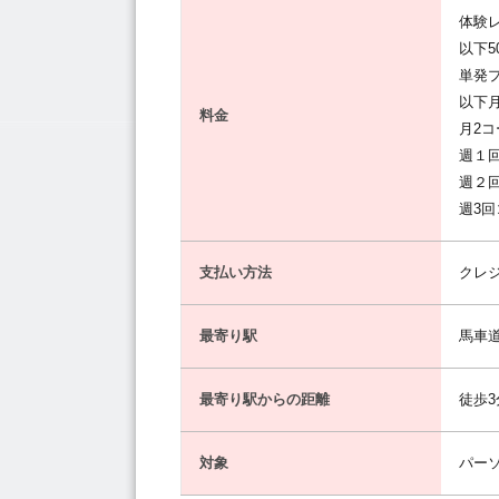
体験レ
以下5
単発プ
以下
料金
月2コ
週１回
週２回
週3回
支払い方法
クレ
最寄り駅
馬車
最寄り駅からの距離
徒歩3
対象
パー