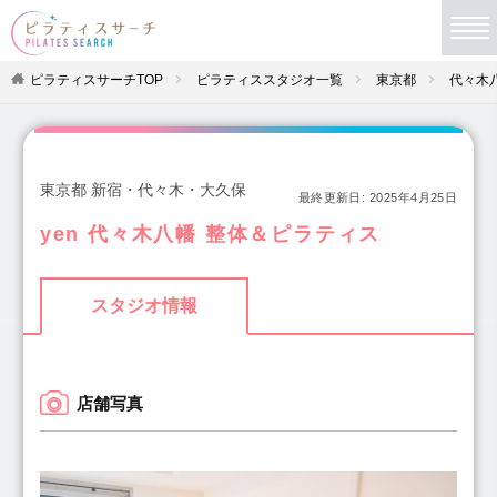
ピラティスサーチTOP
ピラティススタジオ一覧
東京都
代々木
東京都 新宿・代々木・大久保
最終更新日:
2025年4月25日
yen 代々木八幡 整体＆ピラティス
スタジオ情報
店舗写真