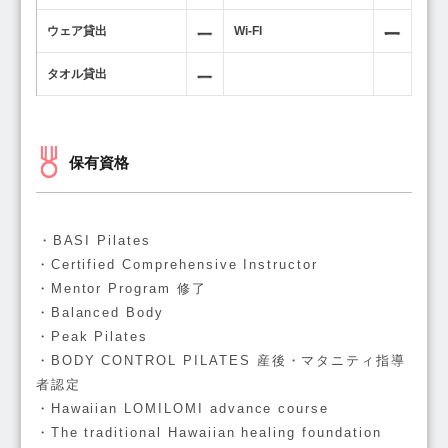
ウェア貸出
Wi-FI
タオル貸出
保有資格
・BASI Pilates
・Certified Comprehensive Instructor
・Mentor Program 修了
・Balanced Body
・Peak Pilates
・BODY CONTROL PILATES 産後・マタニティ指導
者認定
・Hawaiian LOMILOMI advance course
・The traditional Hawaiian healing foundation