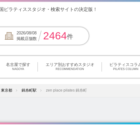
内最大！全国ピラティススタジオ・検索サイトの決定版！
2464
2026/08/08
件
掲載店舗数
名古屋で探す
エリア別おすすめスタジオ
ピラティスコラ
NAGOYA
RECOMMENDATION
PILATES COLUMN
東京都
錦糸町駅
zen place pilates 錦糸町