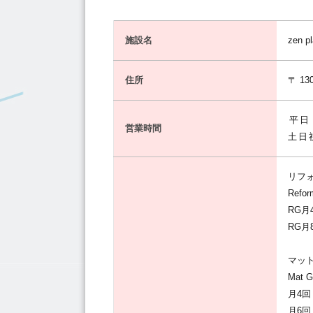
施設名
zen p
住所
〒 130
平日：
営業時間
土日祝
リフ
Refor
RG月
RG月
マッ
Mat G
月4回
月6回