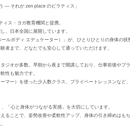
 それが zen place のピラティス」
のピラティス・ヨガ教育機関と提携。
縮し、日本全国に展開しています。
cators（ホールボディ エデュケーター）」が、ひとりひとりの身
経験者まで、どなたでも安心して通っていただけます。
スタジオが多数。早朝から夜まで開講しており、仕事前後やプ
柔軟性も魅力です。
ォーマー）を使った少人数クラス、プライベートレッスンなど
けではなく、「心と身体がつながる実感」を大切にしています。
整えることで、姿勢改善や柔軟性アップ、身体の引き締めはも
現。