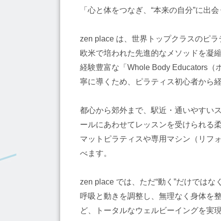
「心と体をつなぎ、“本来の自分”に出会う —
zen place は、世界トップクラス
欧米で培われた先進的なメソッドを凝
経験豊富な「Whole Body Edu
寧に導くため、ピラティス初心者から
都心から郊外まで、駅近・通いやすい
ールにあわせてレッスンを受けられる
マットピラティスや専用マシン（リフ
べます。
zen place では、ただ“動く”だ
呼吸と動きを調整し、無理なく身体を
ど、トータルなウェルビーイングを実