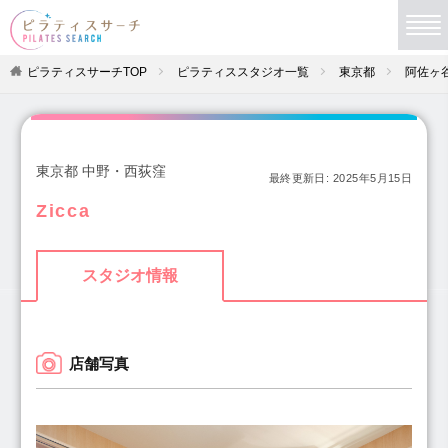
ピラティスサーチTOP
ピラティススタジオ一覧
東京都
阿佐ヶ
東京都 中野・西荻窪
最終更新日:
2025年5月15日
Zicca
スタジオ情報
店舗写真