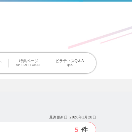
掲載について
ム
特集ページ
ピラティスQ＆A
SPECIAL FEATURE
Q&A
最終更新日:
2026年1月28日
5
件