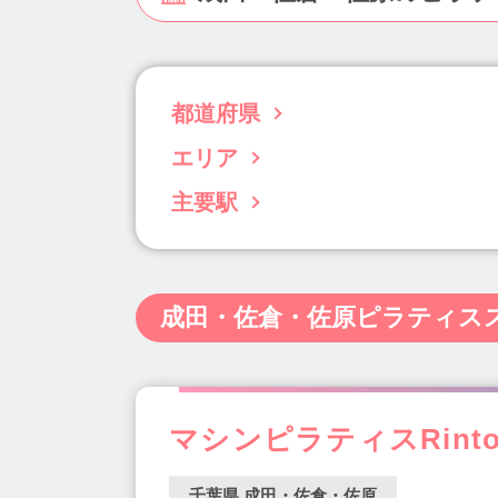
都道府県
エリア
北海道(63)
青森県(3)
岩手県(5)
宮城
千葉県(96)
東京都(833)
神奈川県(238)
主要駅
千葉市(21)
船橋・市川・浦安(35)
柏・
静岡県(34)
愛知県(122)
三重県(11)
葭川公園駅(1)
千葉駅(9)
本八幡駅(6)
島根県(4)
岡山県(22)
広島県(22)
山
船橋競馬場駅(2)
千葉ニュータウン中央駅(
熊本県(15)
大分県(7)
宮崎県(5)
鹿児
成田・佐倉・佐原ピラティス
京成臼井駅(1)
北習志野駅(1)
君津駅(2
海浜幕張駅(1)
蘇我駅(3)
京成千葉中央駅
姉ヶ崎駅(1)
馬込沢駅(1)
流山セントラ
地区センター駅(2)
印西牧の原駅(2)
ち
マシンピラティスRint
千葉県 成田・佐倉・佐原