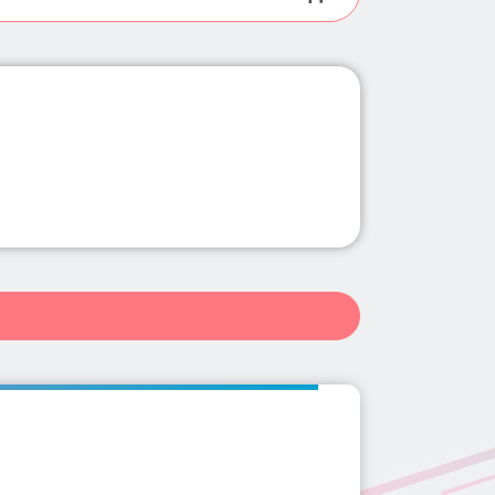
県(11)
群馬県(34)
埼玉県(102)
長野県(10)
岐阜県(20)
更津・富津(7)
勝浦・鴨川・館山(1)
0)
和歌山県(4)
鳥取県(2)
南行徳駅(2)
千葉中央駅(3)
県(139)
佐賀県(2)
長崎県(5)
街道駅(1)
西船橋駅(2)
井駅(1)
村上駅(2)
浦安駅(2)
)
柏の葉キャンパス駅(1)
行徳駅(2)
五井駅(1)
茂原駅(1)