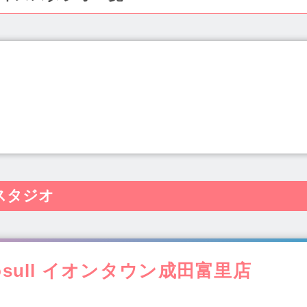
県(19)
秋田県(4)
山形県(4)
福島県(6)
茨城県(22)
栃木
新潟県(14)
富山県(6)
石川県(9)
福井県(3)
山梨県(7)
松戸(26)
成田・佐倉・佐原(5)
銚子・九十九里(1)
市原・木
滋賀県(12)
京都府(29)
大阪府(340)
兵庫県(116)
奈良県(2
津田沼駅(5)
船橋駅(9)
柏駅(11)
松戸駅(7)
新浦安駅(4)
口県(3)
徳島県(4)
香川県(7)
愛媛県(10)
高知県(2)
福岡
1)
京成千葉駅(1)
大網駅(1)
流山おおたかの森駅(1)
四
島県(8)
沖縄県(10)
スタジオ
)
京成八幡駅(1)
館山駅(1)
市川駅(1)
木更津駅(1)
西白
(1)
我孫子駅(3)
稲毛駅(2)
成田駅(3)
八千代緑が丘駅(1
ルパーク駅(1)
北小金駅(1)
新検見川駅(1)
おゆみ野駅(1)
はら台駅(2)
新八柱駅(1)
osull イオンタウン成田富里店