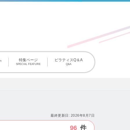
掲載について
ム
特集ページ
ピラティスQ＆A
SPECIAL FEATURE
Q&A
最終更新日:
2026年8月7日
96
件