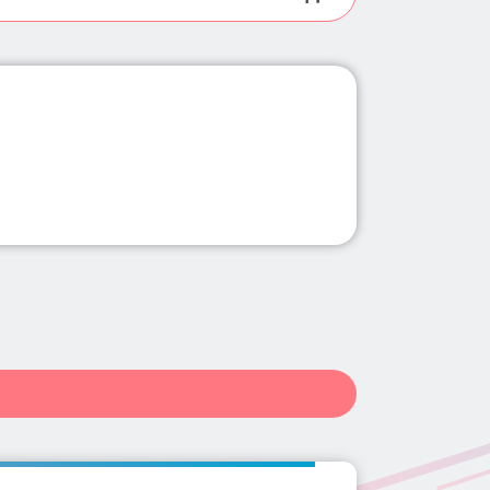
県(11)
群馬県(34)
埼玉県(102)
長野県(10)
岐阜県(20)
更津・富津(7)
勝浦・鴨川・館山(1)
0)
和歌山県(4)
鳥取県(2)
南行徳駅(2)
千葉中央駅(3)
県(139)
佐賀県(2)
長崎県(5)
街道駅(1)
西船橋駅(2)
井駅(1)
村上駅(2)
浦安駅(2)
)
柏の葉キャンパス駅(1)
行徳駅(2)
五井駅(1)
茂原駅(1)