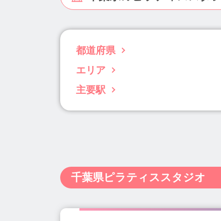
都道府県
エリア
北海道(63)
青森県(3)
岩手県(5)
宮城
千葉県(96)
東京都(833)
神奈川県(238)
主要駅
千葉市(21)
船橋・市川・浦安(35)
柏・
静岡県(34)
愛知県(122)
三重県(11)
葭川公園駅(1)
千葉駅(9)
本八幡駅(6)
島根県(4)
岡山県(22)
広島県(22)
山
船橋競馬場駅(2)
千葉ニュータウン中央駅(
熊本県(15)
大分県(7)
宮崎県(5)
鹿児
京成臼井駅(1)
北習志野駅(1)
君津駅(2
海浜幕張駅(1)
蘇我駅(3)
京成千葉中央駅
姉ヶ崎駅(1)
馬込沢駅(1)
流山セントラ
千葉県ピラティススタジオ
地区センター駅(2)
印西牧の原駅(2)
ち