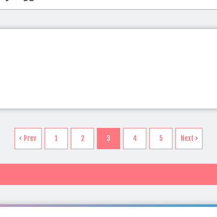
県(19)
秋田県(4)
山形県(4)
福島県(6)
茨城県(22)
栃木
新潟県(14)
富山県(6)
石川県(9)
福井県(3)
山梨県(7)
松戸(26)
成田・佐倉・佐原(5)
銚子・九十九里(1)
市原・木
滋賀県(12)
京都府(29)
大阪府(340)
兵庫県(116)
奈良県(2
津田沼駅(5)
船橋駅(9)
柏駅(11)
松戸駅(7)
新浦安駅(4)
口県(3)
徳島県(4)
香川県(7)
愛媛県(10)
高知県(2)
福岡
1)
京成千葉駅(1)
大網駅(1)
流山おおたかの森駅(1)
四
島県(8)
沖縄県(10)
Prev
1
2
3
4
5
Next
)
京成八幡駅(1)
館山駅(1)
市川駅(1)
木更津駅(1)
西白
(1)
我孫子駅(3)
稲毛駅(2)
成田駅(3)
八千代緑が丘駅(1
ルパーク駅(1)
北小金駅(1)
新検見川駅(1)
おゆみ野駅(1)
はら台駅(2)
新八柱駅(1)