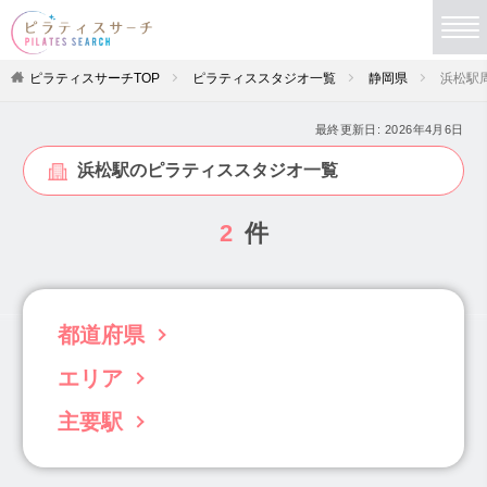
ピラティスサーチTOP
ピラティススタジオ一覧
静岡県
浜松駅
最終更新日:
2026年4月6日
浜松駅のピラティススタジオ一覧
2
件
都道府県
エリア
北海道(63)
青森県(3)
岩手県(5)
宮城県(19)
秋田県(4)
山形県(4)
福島県(6)
主要駅
静岡市（静岡・清水）(10)
沼津・伊豆半島(6)
茨城県(22)
栃木県(11)
群馬県(34)
焼津・藤枝・御前崎(3)
浜松・掛川・磐田(9)
新静岡駅(4)
片浜駅(1)
藤枝駅(1)
埼玉県(102)
千葉県(96)
東京都(833)