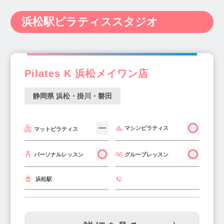
富士山周辺(5)
沼津駅(3)
富士宮駅(1)
東静岡駅(1)
神奈川県(238)
新潟県(14)
富山県(6)
浜松駅ピラティススタジオ
静岡駅(5)
八幡駅(1)
遠州病院駅(2)
石川県(9)
福井県(3)
山梨県(7)
長野県(10)
日吉町駅(1)
三島駅(1)
春日町駅(1)
岐阜県(20)
静岡県(34)
愛知県(122)
上島駅(1)
富士駅(2)
米の宮公園駅(1)
三重県(11)
滋賀県(12)
京都府(29)
浜松駅(2)
磐田駅(1)
新浜松駅(1)
Pilates K 浜松メイワン店
大阪府(340)
兵庫県(116)
奈良県(20)
高塚駅(1)
和歌山県(4)
鳥取県(2)
島根県(4)
静岡県 浜松・掛川・磐田
岡山県(22)
広島県(22)
山口県(3)
徳島県(4)
香川県(7)
愛媛県(10)
高知県(2)
マシンピラティス
マットピラティス
福岡県(139)
佐賀県(2)
長崎県(5)
熊本県(15)
大分県(7)
宮崎県(5)
グループレッスン
パーソナルレッスン
鹿児島県(8)
沖縄県(10)
浜松駅