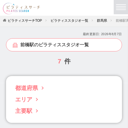
ピラティスサーチTOP
ピラティススタジオ一覧
群馬県
前橋駅
最終更新日:
2026年8月7日
前橋駅のピラティススタジオ一覧
7
件
都道府県
エリア
北海道(63)
青森県(3)
岩手県(5)
宮城県(19)
秋田県(4)
山形県(4)
福島県(6)
主要駅
前橋・高崎(27)
桐生・伊勢崎・太田・館林(7)
茨城県(22)
栃木県(11)
群馬県(34)
中央前橋駅(2)
高崎駅(9)
前橋駅(7)
埼玉県(102)
千葉県(96)
東京都(833)