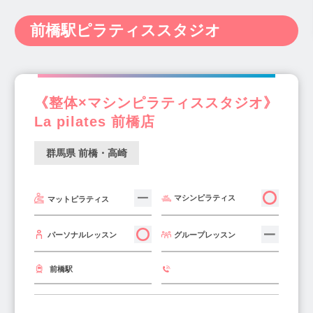
南高崎駅(1)
井野駅(1)
伊勢崎駅(1)
神奈川県(238)
新潟県(14)
富山県(6)
前橋駅ピラティススタジオ
吉井駅(1)
竜舞駅(1)
北高崎駅(2)
石川県(9)
福井県(3)
山梨県(7)
長野県(10)
江木駅(1)
太田駅(4)
高崎問屋町駅(1)
岐阜県(20)
静岡県(34)
愛知県(122)
片貝駅(1)
三重県(11)
滋賀県(12)
京都府(29)
《整体×マシンピラティススタジオ》
大阪府(340)
兵庫県(116)
奈良県(20)
La pilates 前橋店
和歌山県(4)
鳥取県(2)
島根県(4)
岡山県(22)
広島県(22)
山口県(3)
群馬県 前橋・高崎
徳島県(4)
香川県(7)
愛媛県(10)
高知県(2)
福岡県(139)
佐賀県(2)
長崎県(5)
マシンピラティス
マットピラティス
熊本県(15)
大分県(7)
宮崎県(5)
鹿児島県(8)
沖縄県(10)
グループレッスン
パーソナルレッスン
前橋駅