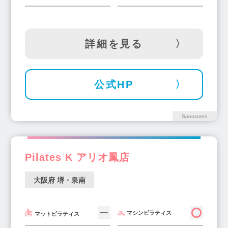
森ノ宮駅(3)
石橋阪大前駅(1)
扇町駅(2)
八尾駅(1)
河内磐船駅(1)
布施駅(4)
小路駅(1)
九条駅(1)
信太山駅(1)
詳細を見る
南千里駅(1)
上新庄駅(1)
豊中駅(5)
難波駅(3)
ドーム前千代崎駅(1)
公式HP
ドーム前駅(1)
関目高殿駅(2)
桃谷駅(2)
淡路駅(3)
庄内駅(2)
鶴橋駅(2)
守口市駅(3)
樟葉駅(3)
東淀川駅(2)
Sponsored
高槻市駅(1)
千鳥橋駅(2)
大正駅(2)
新金岡駅(2)
鳳駅(3)
下松駅(2)
Pilates K アリオ鳳店
寝屋川市駅(2)
和泉中央駅(2)
箕面萱野駅(2)
藤井寺駅(2)
住道駅(2)
りんくうタウン駅(1)
大阪府 堺・泉南
高見ノ里駅(1)
河内小阪駅(1)
北助松駅(1)
東三国駅(1)
箕面船場阪大前駅(1)
マシンピラティス
マットピラティス