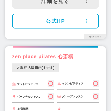
詳細を見る
都島駅(1)
江坂駅(9)
南吹田駅(1)
堺東駅(6)
なかもず駅(3)
初芝駅(1)
北花田駅(1)
萩原天神駅(1)
和泉府中駅(2)
公式HP
光明池駅(1)
曽根駅(2)
新石切駅(1)
高槻駅(10)
泉大津駅(3)
河内長野駅(2)
Sponsored
千里丘駅(1)
西山荘駅(1)
河内松原駅(3)
枚方市駅(7)
四天王寺前夕陽ヶ丘駅(1)
zen place pilates 心斎橋
野江駅(1)
香里園駅(1)
箕面駅(5)
北畠駅(1)
塚本駅(2)
千里山駅(1)
大阪府 大阪市内(ミナミ)
野田駅(2)
岡町駅(2)
神崎川駅(1)
金剛駅(1)
ときわ台駅(3)
鶴見緑地駅(1)
マシンピラティス
マットピラティス
貝塚市役所前駅(1)
近鉄八尾駅(3)
高井田中央駅(1)
蒲生4丁目駅(1)
春木駅(1)
グループレッスン
パーソナルレッスン
茨木駅(2)
茨木市駅(3)
上野芝駅(1)
岸和田駅(1)
大日駅(1)
大阪城公園駅(1)
心斎橋駅