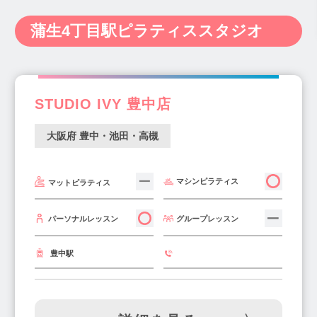
大阪市内(キタ)(137)
大阪市内(ミナミ)(65)
肥後橋駅(6)
桜川駅(2)
西大橋駅(2)
神奈川県(238)
新潟県(14)
富山県(6)
大阪市内(北東部)(14)
大阪市内(南西部)(7)
蒲生4丁目駅ピラティススタジオ
西長堀駅(5)
四ツ橋駅(3)
心斎橋駅(17)
石川県(9)
福井県(3)
山梨県(7)
長野県(10)
長堀橋駅(1)
北浜駅(8)
天満橋駅(6)
岐阜県(20)
静岡県(34)
愛知県(122)
なんば駅(5)
上本町駅(8)
谷町九丁目駅(3)
三重県(11)
滋賀県(12)
京都府(29)
谷町四丁目駅(1)
谷町六丁目駅(3)
STUDIO IVY 豊中店
大阪府(340)
兵庫県(116)
奈良県(20)
松屋町駅(3)
堺筋本町駅(2)
大阪駅(2)
和歌山県(4)
鳥取県(2)
島根県(4)
大阪府 豊中・池田・高槻
西梅田駅(3)
中崎町駅(8)
東梅田駅(3)
岡山県(22)
広島県(22)
山口県(3)
梅田駅(10)
天神橋筋六丁目駅(5)
中津駅(3)
徳島県(4)
香川県(7)
愛媛県(10)
高知県(2)
千里中央駅(2)
南森町駅(9)
天満宮駅(3)
マシンピラティス
マットピラティス
福岡県(139)
佐賀県(2)
長崎県(5)
天満駅(2)
天王寺駅(11)
姫松駅(1)
熊本県(15)
大分県(7)
宮崎県(5)
グループレッスン
パーソナルレッスン
昭和町駅(4)
今里駅(3)
玉造駅(2)
鹿児島県(8)
沖縄県(10)
新深江駅(1)
十三駅(2)
西中島南方駅(2)
豊中駅
京橋駅(6)
新福島駅(3)
福島駅(9)
長原駅(2)
長居駅(1)
住吉東駅(1)
南田辺駅(1)
弁天町駅(2)
今福鶴見駅(4)