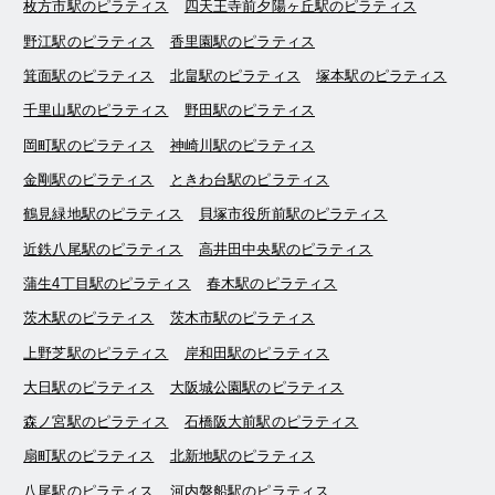
枚方市駅のピラティス
四天王寺前夕陽ヶ丘駅のピラティス
野江駅のピラティス
香里園駅のピラティス
箕面駅のピラティス
北畠駅のピラティス
塚本駅のピラティス
千里山駅のピラティス
野田駅のピラティス
岡町駅のピラティス
神崎川駅のピラティス
金剛駅のピラティス
ときわ台駅のピラティス
鶴見緑地駅のピラティス
貝塚市役所前駅のピラティス
近鉄八尾駅のピラティス
高井田中央駅のピラティス
蒲生4丁目駅のピラティス
春木駅のピラティス
茨木駅のピラティス
茨木市駅のピラティス
上野芝駅のピラティス
岸和田駅のピラティス
大日駅のピラティス
大阪城公園駅のピラティス
森ノ宮駅のピラティス
石橋阪大前駅のピラティス
扇町駅のピラティス
北新地駅のピラティス
八尾駅のピラティス
河内磐船駅のピラティス