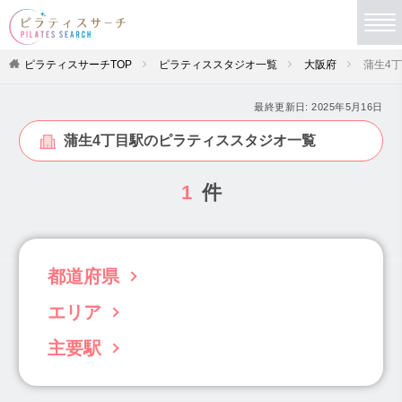
ピラティスサーチTOP
ピラティススタジオ一覧
大阪府
蒲生4
最終更新日:
2025年5月16日
蒲生4丁目駅のピラティススタジオ一覧
1
件
都道府県
エリア
北海道(63)
青森県(3)
岩手県(5)
宮城県(19)
秋田県(4)
山形県(4)
福島県(6)
主要駅
豊中・池田・高槻(49)
堺・泉南(30)
茨城県(22)
栃木県(11)
群馬県(34)
北河内・東大阪(29)
南河内(9)
本町駅(21)
阿波座駅(5)
淀屋橋駅(5)
埼玉県(102)
千葉県(96)
東京都(833)