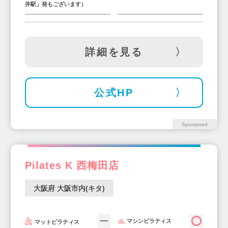
井駅」発もございます）
都島駅(1)
江坂駅(9)
南吹田駅(1)
堺東駅(6)
なかもず駅(3)
初芝駅(1)
北花田駅(1)
萩原天神駅(1)
和泉府中駅(2)
詳細を見る
光明池駅(1)
曽根駅(2)
新石切駅(1)
高槻駅(10)
泉大津駅(3)
河内長野駅(2)
千里丘駅(1)
西山荘駅(1)
河内松原駅(3)
公式HP
枚方市駅(7)
四天王寺前夕陽ヶ丘駅(1)
野江駅(1)
香里園駅(1)
箕面駅(5)
Sponsored
北畠駅(1)
塚本駅(2)
千里山駅(1)
野田駅(2)
岡町駅(2)
神崎川駅(1)
金剛駅(1)
ときわ台駅(3)
鶴見緑地駅(1)
Pilates K 西梅田店
貝塚市役所前駅(1)
近鉄八尾駅(3)
大阪府 大阪市内(キタ)
高井田中央駅(1)
蒲生4丁目駅(1)
春木駅(1)
茨木駅(2)
茨木市駅(3)
上野芝駅(1)
マシンピラティス
岸和田駅(1)
大日駅(1)
大阪城公園駅(1)
マットピラティス