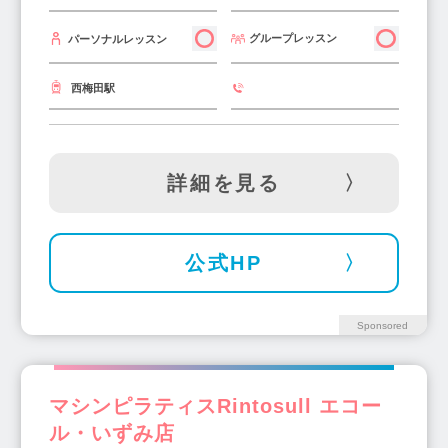
森ノ宮駅(3)
石橋阪大前駅(1)
扇町駅(2)
グループレッスン
パーソナルレッスン
八尾駅(1)
河内磐船駅(1)
布施駅(4)
小路駅(1)
九条駅(1)
信太山駅(1)
西梅田駅
南千里駅(1)
上新庄駅(1)
豊中駅(5)
難波駅(3)
ドーム前千代崎駅(1)
ドーム前駅(1)
関目高殿駅(2)
桃谷駅(2)
詳細を見る
淡路駅(3)
庄内駅(2)
鶴橋駅(2)
守口市駅(3)
樟葉駅(3)
東淀川駅(2)
高槻市駅(1)
千鳥橋駅(2)
大正駅(2)
公式HP
新金岡駅(2)
鳳駅(3)
下松駅(2)
寝屋川市駅(2)
和泉中央駅(2)
箕面萱野駅(2)
Sponsored
藤井寺駅(2)
住道駅(2)
りんくうタウン駅(1)
高見ノ里駅(1)
河内小阪駅(1)
北助松駅(1)
マシンピラティスRintosull エコー
東三国駅(1)
箕面船場阪大前駅(1)
ル・いずみ店