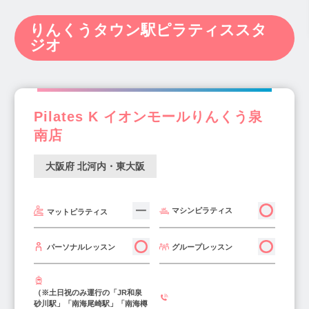
大阪市内(キタ)(137)
大阪市内(ミナミ)(65)
肥後橋駅(6)
桜川駅(2)
西大橋駅(2)
神奈川県(238)
新潟県(14)
富山県(6)
大阪市内(北東部)(14)
大阪市内(南西部)(7)
りんくうタウン駅ピラティススタ
西長堀駅(5)
四ツ橋駅(3)
心斎橋駅(17)
石川県(9)
福井県(3)
山梨県(7)
長野県(10)
ジオ
長堀橋駅(1)
北浜駅(8)
天満橋駅(6)
岐阜県(20)
静岡県(34)
愛知県(122)
なんば駅(5)
上本町駅(8)
谷町九丁目駅(3)
三重県(11)
滋賀県(12)
京都府(29)
谷町四丁目駅(1)
谷町六丁目駅(3)
大阪府(340)
兵庫県(116)
奈良県(20)
松屋町駅(3)
堺筋本町駅(2)
大阪駅(2)
Pilates K イオンモールりんくう泉
和歌山県(4)
鳥取県(2)
島根県(4)
南店
西梅田駅(3)
中崎町駅(8)
東梅田駅(3)
岡山県(22)
広島県(22)
山口県(3)
梅田駅(10)
天神橋筋六丁目駅(5)
中津駅(3)
徳島県(4)
香川県(7)
愛媛県(10)
高知県(2)
大阪府 北河内・東大阪
千里中央駅(2)
南森町駅(9)
天満宮駅(3)
福岡県(139)
佐賀県(2)
長崎県(5)
天満駅(2)
天王寺駅(11)
姫松駅(1)
熊本県(15)
大分県(7)
宮崎県(5)
マシンピラティス
マットピラティス
昭和町駅(4)
今里駅(3)
玉造駅(2)
鹿児島県(8)
沖縄県(10)
新深江駅(1)
十三駅(2)
西中島南方駅(2)
グループレッスン
パーソナルレッスン
京橋駅(6)
新福島駅(3)
福島駅(9)
長原駅(2)
長居駅(1)
住吉東駅(1)
（※土日祝のみ運行の「JR和泉
南田辺駅(1)
弁天町駅(2)
今福鶴見駅(4)
砂川駅」「南海尾崎駅」「南海樽