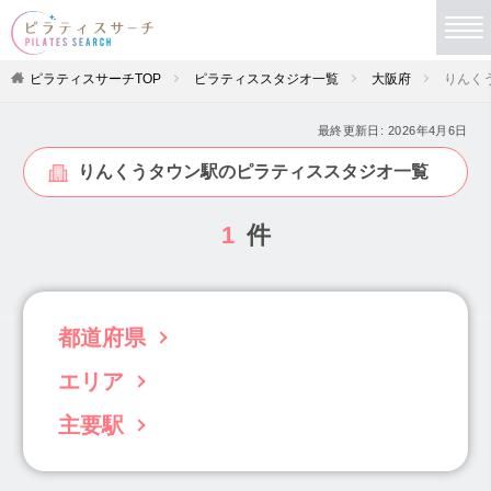
ピラティスサーチTOP
ピラティススタジオ一覧
大阪府
りんく
最終更新日:
2026年4月6日
りんくうタウン駅のピラティススタジオ一覧
1
件
都道府県
エリア
北海道(63)
青森県(3)
岩手県(5)
宮城県(19)
秋田県(4)
山形県(4)
福島県(6)
主要駅
豊中・池田・高槻(49)
堺・泉南(30)
茨城県(22)
栃木県(11)
群馬県(34)
北河内・東大阪(29)
南河内(9)
本町駅(21)
阿波座駅(5)
淀屋橋駅(5)
埼玉県(102)
千葉県(96)
東京都(833)