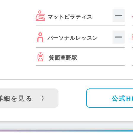
八尾駅(3)
高井田中央駅(1)
蒲生4丁目駅(1)
春木駅(1)
茨
マットピラティス
)
森ノ宮駅(3)
石橋阪大前駅(1)
扇町駅(2)
八尾駅(1)
河
上新庄駅(1)
豊中駅(5)
難波駅(3)
ドーム前千代崎駅(1)
ド
(2)
守口市駅(3)
樟葉駅(3)
東淀川駅(2)
高槻市駅(1)
パーソナルレッスン
泉中央駅(2)
箕面萱野駅(2)
藤井寺駅(2)
住道駅(2)
りんく
)
箕面船場阪大前駅(1)
箕面萱野駅
詳細を見る
公式H