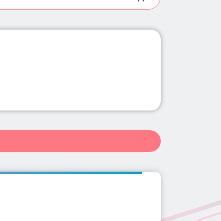
県(11)
群馬県(34)
埼玉県(102)
長野県(10)
岐阜県(20)
ミナミ)(65)
大阪市内(北東部)(14)
0)
和歌山県(4)
鳥取県(2)
(3)
心斎橋駅(17)
長堀橋駅(1)
県(139)
佐賀県(2)
長崎県(5)
3)
松屋町駅(3)
堺筋本町駅(2)
千里中央駅(2)
南森町駅(9)
十三駅(2)
西中島南方駅(2)
今福鶴見駅(4)
都島駅(1)
中駅(2)
光明池駅(1)
曽根駅(2)
枚方市駅(7)
四天王寺前夕陽ヶ丘駅(1)
崎川駅(1)
金剛駅(1)
ときわ台駅(3)