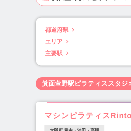
都道府県
エリア
北海道(63)
青森県(3)
岩手県(5)
宮城
千葉県(96)
東京都(833)
神奈川県(238)
主要駅
豊中・池田・高槻(49)
堺・泉南(30)
北
静岡県(34)
愛知県(122)
三重県(11)
大阪市内(南西部)(7)
本町駅(21)
阿波座駅(5)
淀屋橋駅(5)
島根県(4)
岡山県(22)
広島県(22)
山
北浜駅(8)
天満橋駅(6)
なんば駅(5)
熊本県(15)
大分県(7)
宮崎県(5)
鹿児
箕面萱野駅ピラティススタジ
大阪駅(2)
西梅田駅(3)
中崎町駅(8)
天満宮駅(3)
天満駅(2)
天王寺駅(11)
京橋駅(6)
新福島駅(3)
福島駅(9)
長
江坂駅(9)
南吹田駅(1)
堺東駅(6)
な
マシンピラティスRint
新石切駅(1)
高槻駅(10)
泉大津駅(3)
野江駅(1)
香里園駅(1)
箕面駅(5)
北
大阪府 豊中・池田・高槻