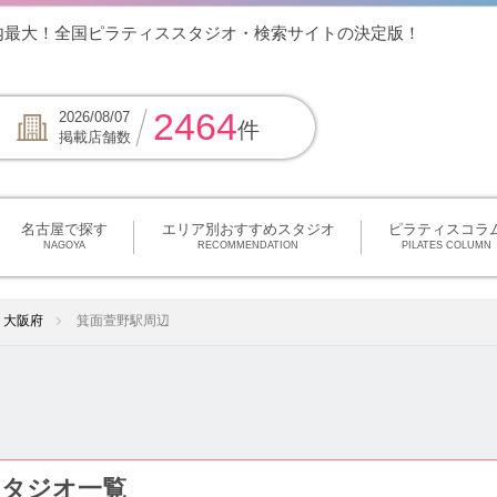
内最大！全国ピラティススタジオ・検索サイトの決定版！
2464
2026/08/07
件
掲載店舗数
名古屋で探す
エリア別おすすめスタジオ
ピラティスコラ
NAGOYA
RECOMMENDATION
PILATES COLUMN
大阪府
箕面萱野駅周辺
タジオ一覧