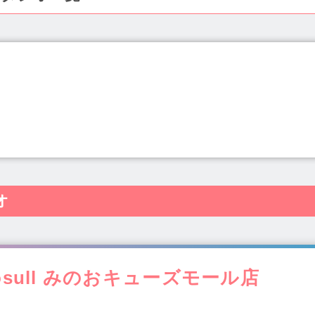
県(19)
秋田県(4)
山形県(4)
福島県(6)
茨城県(22)
栃木
新潟県(14)
富山県(6)
石川県(9)
福井県(3)
山梨県(7)
河内・東大阪(29)
南河内(9)
大阪市内(キタ)(137)
大阪市内(
滋賀県(12)
京都府(29)
大阪府(340)
兵庫県(116)
奈良県(2
肥後橋駅(6)
桜川駅(2)
西大橋駅(2)
西長堀駅(5)
四ツ橋駅
口県(3)
徳島県(4)
香川県(7)
愛媛県(10)
高知県(2)
福岡
上本町駅(8)
谷町九丁目駅(3)
谷町四丁目駅(1)
谷町六丁目駅(
島県(8)
沖縄県(10)
オ
東梅田駅(3)
梅田駅(10)
天神橋筋六丁目駅(5)
中津駅(3)
姫松駅(1)
昭和町駅(4)
今里駅(3)
玉造駅(2)
新深江駅(1)
原駅(2)
長居駅(1)
住吉東駅(1)
南田辺駅(1)
弁天町駅(2)
かもず駅(3)
初芝駅(1)
北花田駅(1)
萩原天神駅(1)
和泉府
osull みのおキューズモール店
河内長野駅(2)
千里丘駅(1)
西山荘駅(1)
河内松原駅(3)
畠駅(1)
塚本駅(2)
千里山駅(1)
野田駅(2)
岡町駅(2)
神