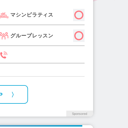
木駅(2)
茨木市駅(3)
上野芝駅(1)
マシンピラティス
内磐船駅(1)
布施駅(4)
小路駅(1)
ーム前駅(1)
関目高殿駅(2)
千鳥橋駅(2)
大正駅(2)
新金岡駅(2)
グループレッスン
うタウン駅(1)
高見ノ里駅(1)
P
Sponsored