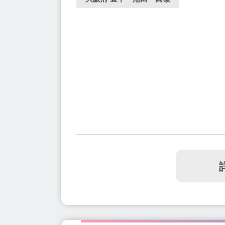
鶴見緑地駅(1)
貝塚市役所前駅(1)
近鉄
岸和田駅(1)
大日駅(1)
大阪城公園駅(1
九条駅(1)
信太山駅(1)
南千里駅(1)
桃谷駅(2)
淡路駅(3)
庄内駅(2)
鶴橋駅
鳳駅(3)
下松駅(2)
寝屋川市駅(2)
和
河内小阪駅(1)
北助松駅(1)
東三国駅(1