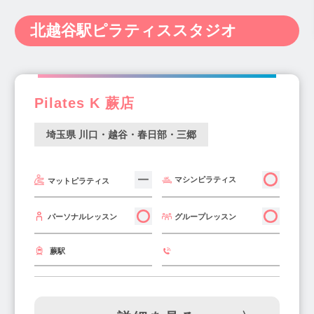
熊谷・本庄・東松山・寄居(3)
武蔵藤沢駅(1)
浦和駅(11)
東浦和駅(1)
神奈川県(238)
新潟県(14)
富山県(6)
上尾・久喜・行田(12)
ふじみ野市(3)
北越谷駅ピラティススタジオ
ふじみ野駅(3)
熊谷駅(3)
鴻巣駅(2)
石川県(9)
福井県(3)
山梨県(7)
長野県(10)
狭山・入間(2)
小手指駅(3)
南鳩ヶ谷駅(1)
上福岡駅(3)
岐阜県(20)
静岡県(34)
愛知県(122)
上尾駅(4)
行田市駅(2)
土呂駅(1)
三重県(11)
滋賀県(12)
京都府(29)
朝霞台駅(1)
川越駅(6)
南浦和駅(4)
Pilates K 蕨店
大阪府(340)
兵庫県(116)
奈良県(20)
鶴瀬駅(1)
所沢駅(5)
北越谷駅(1)
和歌山県(4)
鳥取県(2)
島根県(4)
埼玉県 川口・越谷・春日部・三郷
志木駅(4)
鳩ヶ谷駅(2)
与野駅(1)
岡山県(22)
広島県(22)
山口県(3)
東川口駅(1)
武蔵浦和駅(3)
北上尾駅(1)
徳島県(4)
香川県(7)
愛媛県(10)
高知県(2)
東大宮駅(1)
みずほ台(1)
蕨駅(5)
マシンピラティス
マットピラティス
福岡県(139)
佐賀県(2)
長崎県(5)
三郷駅(2)
南越谷駅(5)
北浦和駅(2)
熊本県(15)
大分県(7)
宮崎県(5)
グループレッスン
パーソナルレッスン
戸田駅(2)
さいたま新都心駅(2)
本川越駅(2)
鹿児島県(8)
沖縄県(10)
草加駅(3)
和光市駅(3)
入間市駅(2)
蕨駅
桶川駅(2)
幸手駅(2)
越谷レイクタウン駅(1)