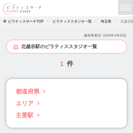
ピラティスサーチTOP
ピラティススタジオ一覧
埼玉県
北越谷
最終更新日:
2025年4月25日
北越谷駅のピラティススタジオ一覧
1
件
都道府県
エリア
北海道(63)
青森県(3)
岩手県(5)
宮城県(19)
秋田県(4)
山形県(4)
福島県(6)
主要駅
川口・越谷・春日部・三郷(27)
さいたま市(33)
茨城県(22)
栃木県(11)
群馬県(34)
所沢・飯能(6)
和光・新座・志木・川越(16)
吉川駅(1)
大宮駅(11)
川口駅(9)
埼玉県(102)
千葉県(96)
東京都(833)