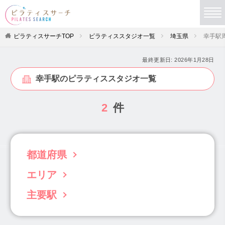
ピラティスサーチTOP
ピラティススタジオ一覧
埼玉県
幸手駅
最終更新日:
2026年1月28日
幸手駅のピラティススタジオ一覧
2
件
都道府県
エリア
北海道(63)
青森県(3)
岩手県(5)
宮城県(19)
秋田県(4)
山形県(4)
福島県(6)
主要駅
川口・越谷・春日部・三郷(27)
さいたま市(33)
茨城県(22)
栃木県(11)
群馬県(34)
所沢・飯能(6)
和光・新座・志木・川越(16)
吉川駅(1)
大宮駅(11)
川口駅(9)
埼玉県(102)
千葉県(96)
東京都(833)