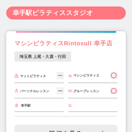
熊谷・本庄・東松山・寄居(3)
武蔵藤沢駅(1)
浦和駅(11)
東浦和駅(1)
神奈川県(238)
新潟県(14)
富山県(6)
上尾・久喜・行田(12)
ふじみ野市(3)
幸手駅ピラティススタジオ
ふじみ野駅(3)
熊谷駅(3)
鴻巣駅(2)
石川県(9)
福井県(3)
山梨県(7)
長野県(10)
狭山・入間(2)
小手指駅(3)
南鳩ヶ谷駅(1)
上福岡駅(3)
岐阜県(20)
静岡県(34)
愛知県(122)
上尾駅(4)
行田市駅(2)
土呂駅(1)
三重県(11)
滋賀県(12)
京都府(29)
朝霞台駅(1)
川越駅(6)
南浦和駅(4)
マシンピラティスRintosull 幸手店
大阪府(340)
兵庫県(116)
奈良県(20)
鶴瀬駅(1)
所沢駅(5)
北越谷駅(1)
和歌山県(4)
鳥取県(2)
島根県(4)
埼玉県 上尾・久喜・行田
志木駅(4)
鳩ヶ谷駅(2)
与野駅(1)
岡山県(22)
広島県(22)
山口県(3)
東川口駅(1)
武蔵浦和駅(3)
北上尾駅(1)
徳島県(4)
香川県(7)
愛媛県(10)
高知県(2)
東大宮駅(1)
みずほ台(1)
蕨駅(5)
マシンピラティス
マットピラティス
福岡県(139)
佐賀県(2)
長崎県(5)
三郷駅(2)
南越谷駅(5)
北浦和駅(2)
熊本県(15)
大分県(7)
宮崎県(5)
グループレッスン
パーソナルレッスン
戸田駅(2)
さいたま新都心駅(2)
本川越駅(2)
鹿児島県(8)
沖縄県(10)
草加駅(3)
和光市駅(3)
入間市駅(2)
幸手駅
桶川駅(2)
幸手駅(2)
越谷レイクタウン駅(1)