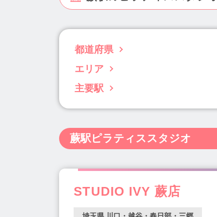
都道府県
エリア
北海道(63)
青森県(3)
岩手県(5)
宮城
千葉県(96)
東京都(833)
神奈川県(238)
主要駅
川口・越谷・春日部・三郷(27)
さいたま市
静岡県(34)
愛知県(122)
三重県(11)
上尾・久喜・行田(12)
ふじみ野市(3)
吉川駅(1)
大宮駅(11)
川口駅(9)
武蔵
島根県(4)
岡山県(22)
広島県(22)
山
南鳩ヶ谷駅(1)
上福岡駅(3)
上尾駅(4)
熊本県(15)
大分県(7)
宮崎県(5)
鹿児
蕨駅ピラティススタジオ
北越谷駅(1)
志木駅(4)
鳩ヶ谷駅(2)
三郷駅(2)
南越谷駅(5)
北浦和駅(2)
幸手駅(2)
越谷レイクタウン駅(1)
STUDIO IVY 蕨店
埼玉県 川口・越谷・春日部・三郷