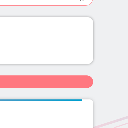
県(11)
群馬県(34)
埼玉県(102)
長野県(10)
岐阜県(20)
庄・東松山・寄居(3)
0)
和歌山県(4)
鳥取県(2)
3)
鴻巣駅(2)
小手指駅(3)
県(139)
佐賀県(2)
長崎県(5)
4)
鶴瀬駅(1)
所沢駅(5)
駅(1)
みずほ台(1)
蕨駅(5)
光市駅(3)
入間市駅(2)
桶川駅(2)