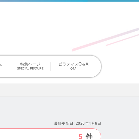
掲載について
ム
特集ページ
ピラティスQ＆A
SPECIAL FEATURE
Q&A
最終更新日:
2026年4月6日
5
件