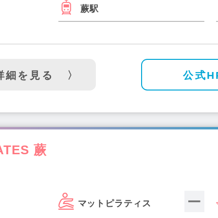
蕨駅
詳細を見る
公式H
ATES 蕨
マットピラティス