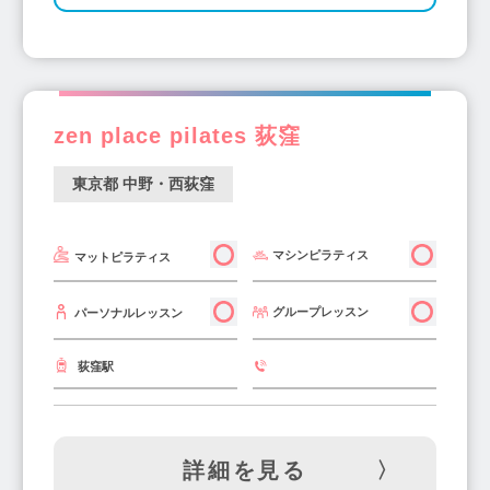
上野御徒町駅(1)
とうきょうスカイツリー駅(2)
葛西駅(2)
南大沢駅(2)
春日駅(2)
玉川上水駅(1)
浜松町駅(1)
梅ヶ丘駅(1)
早稲田駅(1)
篠崎駅(1)
品川駅(1)
zen place pilates 荻窪
西大島駅(1)
東京都 中野・西荻窪
マシンピラティス
マットピラティス
グループレッスン
パーソナルレッスン
荻窪駅
詳細を見る