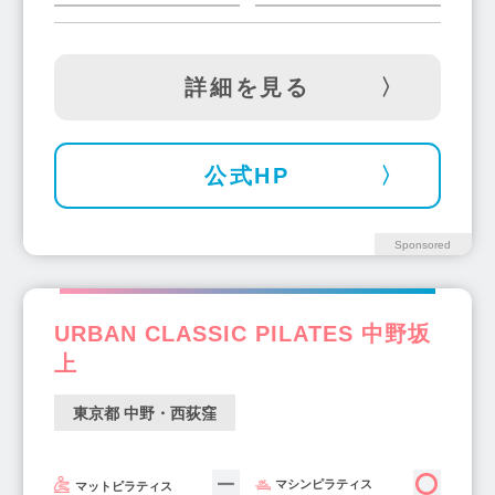
大塚・巣鴨・駒込・赤羽(20)
福生・青梅周辺(1)
武蔵小山駅(8)
新小岩駅(7)
町田駅(11)
西東京市周辺(3)
小金井・国分寺・国立(12)
田町駅(5)
駒込駅(5)
千歳烏山駅(5)
東急沿線駅(37)
中目黒・祐天寺(16)
詳細を見る
立川駅(11)
北千住駅(8)
成増駅(5)
学芸大学・都立大学(14)
自由が丘(17)
成城学園前駅(8)
府中駅(5)
高田馬場駅(9)
池尻大橋・三宿(1)
三軒茶屋(15)
駒沢(10)
大泉学園駅(5)
経堂駅(8)
綾瀬駅(4)
公式HP
二子玉川(14)
不動前・武蔵小山・西小山(8)
日暮里駅(2)
秋葉原駅(4)
大森駅(9)
洗足・大岡山・奥沢(1)
飯田橋駅(10)
水天宮前駅(3)
下北沢駅(5)
Sponsored
麻布十番駅(19)
目黒駅(9)
四谷三丁目駅(2)
五反田駅(10)
狛江駅(2)
千石駅(1)
方南町駅(1)
三田駅(2)
四ツ谷駅(4)
URBAN CLASSIC PILATES 中野坂
調布駅(7)
上野駅(6)
江古田駅(2)
上
平和島駅(1)
押上駅(1)
神保町駅(3)
東京都 中野・西荻窪
白金高輪駅(7)
大井町駅(6)
鶴川駅(2)
国領駅(2)
三鷹駅(3)
東秋留駅(1)
千川駅(1)
広尾駅(5)
三ノ輪駅(2)
マシンピラティス
マットピラティス