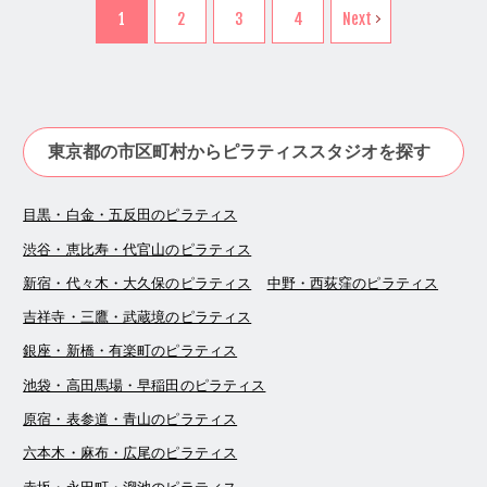
1
2
3
4
Next
東京都の市区町村からピラティススタジオを探す
目黒・白金・五反田のピラティス
渋谷・恵比寿・代官山のピラティス
新宿・代々木・大久保のピラティス
中野・西荻窪のピラティス
吉祥寺・三鷹・武蔵境のピラティス
銀座・新橋・有楽町のピラティス
池袋・高田馬場・早稲田のピラティス
原宿・表参道・青山のピラティス
六本木・麻布・広尾のピラティス