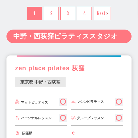
新宿・代々木・大久保(41)
中野・西荻窪(35)
代々木上原駅(11)
代々木駅(5)
神奈川県(238)
新潟県(14)
富山県(6)
吉祥寺・三鷹・武蔵境(22)
1
2
3
4
Next
代々木八幡駅(2)
原宿駅(5)
北参道駅(5)
石川県(9)
福井県(3)
山梨県(7)
長野県(10)
銀座・新橋・有楽町(30)
表参道駅(14)
代官山駅(11)
岐阜県(20)
静岡県(34)
愛知県(122)
池袋・高田馬場・早稲田(35)
西新宿五丁目駅(2)
新宿西口駅(2)
中野・西荻窪ピラティススタジオ
三重県(11)
滋賀県(12)
京都府(29)
原宿・表参道・青山(29)
新宿三丁目駅(4)
新宿駅(12)
中野坂上駅(5)
大阪府(340)
兵庫県(116)
奈良県(20)
六本木・麻布・広尾(35)
中野駅(5)
東中野駅(4)
高円寺駅(5)
和歌山県(4)
鳥取県(2)
島根県(4)
赤坂・永田町・溜池(14)
新高円寺駅(1)
南阿佐ヶ谷駅(2)
岡山県(22)
広島県(22)
山口県(3)
両国・錦糸町・小岩(34)
町田・稲城・多摩(14)
zen place pilates 荻窪
阿佐ヶ谷駅(6)
荻窪駅(5)
西荻窪駅(5)
徳島県(4)
香川県(7)
愛媛県(10)
高知県(2)
上野・浅草・日暮里(22)
京王・小田急沿線(48)
吉祥寺駅(17)
駒沢大学駅(10)
福岡県(139)
佐賀県(2)
長崎県(5)
東京都 中野・西荻窪
立川市・八王子市周辺(25)
三軒茶屋駅(17)
用賀駅(7)
二子玉川駅(16)
熊本県(15)
大分県(7)
宮崎県(5)
千住・綾瀬・葛飾(18)
板橋・東武沿線(15)
東銀座駅(10)
築地駅(4)
銀座駅(11)
鹿児島県(8)
沖縄県(10)
マシンピラティス
マットピラティス
調布・府中・狛江(22)
西武沿線(29)
銀座一丁目駅(7)
池袋駅(23)
青山一丁目駅(4)
秋葉原・神田・水道橋(11)
大井・蒲田(27)
外苑前駅(5)
六本木駅(11)
赤坂駅(5)
グループレッスン
パーソナルレッスン
四ツ谷・市ヶ谷・飯田橋(21)
東京・日本橋(14)
赤坂見附駅(7)
中目黒駅(12)
祐天寺駅(7)
浜松町・田町・品川(9)
築地・豊洲・湾岸(32)
荻窪駅
都立大学駅(4)
奥沢駅(4)
自由が丘駅(18)