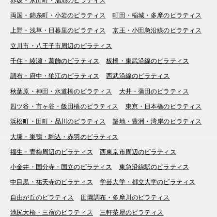
赤坂・永田町・溜池のピラティス
両国・錦糸町・小岩のピラティス
町田・稲城・多摩のピラティス
上野・浅草・日暮里のピラティス
京王・小田急沿線のピラティス
立川市・八王子市周辺のピラティス
千住・綾瀬・葛飾のピラティス
板橋・東武沿線のピラティス
調布・府中・狛江のピラティス
西武沿線のピラティス
秋葉原・神田・水道橋のピラティス
大井・蒲田のピラティス
四ツ谷・市ヶ谷・飯田橋のピラティス
東京・日本橋のピラティス
浜松町・田町・品川のピラティス
築地・豊洲・湾岸のピラティス
大塚・巣鴨・駒込・赤羽のピラティス
福生・青梅周辺のピラティス
西東京市周辺のピラティス
小金井・国分寺・国立のピラティス
東急沿線駅のピラティス
中目黒・祐天寺のピラティス
学芸大学・都立大学のピラティス
自由が丘のピラティス
田園調布・多摩川のピラティス
池尻大橋・三宿のピラティス
三軒茶屋のピラティス