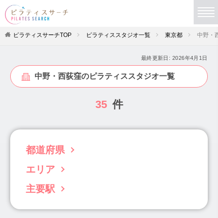
ピラティスサーチTOP
ピラティススタジオ一覧
東京都
中野・
最終更新日:
2026年4月1日
中野・西荻窪のピラティススタジオ一覧
35
件
都道府県
エリア
北海道(63)
青森県(3)
岩手県(5)
宮城県(19)
秋田県(4)
山形県(4)
福島県(6)
主要駅
目黒・白金・五反田(31)
茨城県(22)
栃木県(11)
群馬県(34)
渋谷・恵比寿・代官山(56)
学芸大学駅(12)
渋谷駅(14)
恵比寿駅(27)
埼玉県(102)
千葉県(96)
東京都(833)