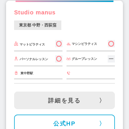
中村橋駅(1)
下井草駅(1)
田無駅(4)
Studio manus
明大前駅(3)
氷川台駅(1)
東新宿駅(1)
京橋駅(1)
泉岳寺駅(1)
浅草橋駅(2)
東京都 中野・西荻窪
小伝馬町駅(1)
池ノ上駅(1)
西新宿駅(4)
江戸川橋駅(1)
木場駅(3)
新富町駅(3)
マシンピラティス
マットピラティス
代々木公園駅(2)
浜町駅(1)
初台駅(4)
馬喰横山駅(1)
雑色駅(1)
溜池山王駅(2)
グループレッスン
パーソナルレッスン
市ヶ谷駅(1)
新宿御苑前駅(3)
高輪台駅(1)
東中野駅
麹町駅(1)
新橋駅(3)
桜台駅(1)
駒場東大前駅(1)
四ツ木駅(1)
お花茶屋駅(1)
亀有駅(3)
池上駅(2)
小岩駅(2)
東京駅(2)
詳細を見る
板橋駅(2)
田原町駅(1)
清澄白河駅(3)
戸越公園駅(3)
森下駅(1)
本蓮沼駅(2)
神泉駅(2)
赤羽橋駅(1)
青物横丁駅(3)
公式HP
久我山駅(2)
曙橋駅(1)
水道橋駅(2)