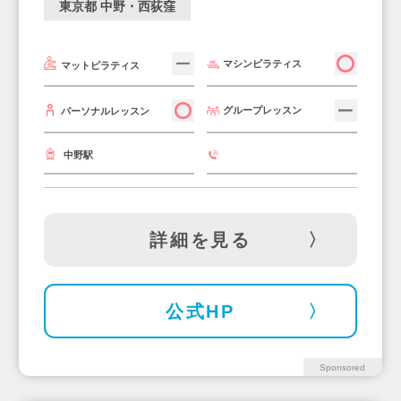
東京都 中野・西荻窪
三越前駅(1)
京王堀之内駅(1)
中神駅(2)
勝どき駅(2)
武蔵砂川駅(1)
西調布駅(1)
マシンピラティス
マットピラティス
武蔵関駅(1)
板橋区役所前駅(2)
西馬込駅(2)
瑞江駅(3)
西国立駅(1)
大塚駅(3)
グループレッスン
パーソナルレッスン
竹ノ塚駅(3)
蒲田駅(11)
上井草駅(1)
平井駅(1)
西早稲田駅(1)
白金台駅(3)
中野駅
東日本橋駅(1)
亀戸駅(3)
王子駅(3)
人形町駅(2)
上野広小路駅(1)
日本橋駅(2)
錦糸町駅(10)
浅草駅(6)
詳細を見る
小田急多摩センター駅(3)
不動前駅(2)
神楽坂駅(3)
品川シーサイド駅(1)
有明駅(1)
公式HP
巣鴨駅(5)
仙川駅(5)
武蔵境駅(2)
大岡山駅(1)
桜新町駅(2)
新御徒町駅(1)
町屋駅(4)
大島駅(2)
西新井駅(2)
Sponsored
落合南長崎駅(2)
東武練馬駅(2)
蔵前駅(3)