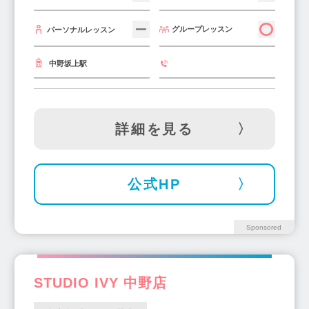
永福町駅(2)
下赤塚駅(1)
東久留米駅(1)
グループレッスン
パーソナルレッスン
月島駅(6)
練馬駅(10)
国分寺駅(7)
国立駅(7)
八王子駅(9)
蓮沼駅(1)
中野坂上駅
若松河田駅(1)
本郷三丁目駅(5)
菊川駅(2)
石神井公園駅(2)
豊洲駅(3)
浜田山駅(3)
両国駅(3)
戸越銀座駅(4)
千駄木駅(2)
詳細を見る
柴崎駅(1)
池尻大橋駅(3)
つつじヶ丘駅(4)
東陽町駅(4)
田園調布駅(2)
茗荷谷駅(2)
京王八王子駅(1)
一之江駅(2)
旗の台駅(5)
公式HP
宮ノ前駅(1)
大門駅(1)
蓮根駅(1)
赤羽駅(9)
等々力駅(4)
千歳船橋駅(4)
Sponsored
西葛西駅(7)
小平駅(2)
笹塚駅(6)
喜多見駅(2)
乃木坂駅(1)
目白駅(3)
STUDIO IVY 中野店
世田谷駅(1)
門前仲町駅(4)
尾山台駅(1)
明治神宮前駅(2)
清瀬駅(1)
新中野駅(1)