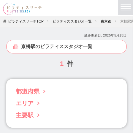
ピラティスサーチTOP
ピラティススタジオ一覧
東京都
京橋駅
最終更新日:
2025年5月15日
京橋駅のピラティススタジオ一覧
1
件
都道府県
エリア
北海道(63)
青森県(3)
岩手県(5)
宮城県(19)
秋田県(4)
山形県(4)
福島県(6)
主要駅
目黒・白金・五反田(31)
茨城県(22)
栃木県(11)
群馬県(34)
渋谷・恵比寿・代官山(56)
学芸大学駅(12)
渋谷駅(14)
恵比寿駅(27)
埼玉県(102)
千葉県(96)
東京都(833)