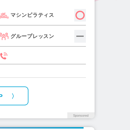
2)
三鷹駅(3)
東秋留駅(1)
マシンピラティス
0)
国分寺駅(7)
国立駅(7)
浜田山駅(3)
両国駅(3)
)
茗荷谷駅(2)
京王八王子駅(1)
グループレッスン
4)
西葛西駅(7)
小平駅(2)
宮前駅(2)
清瀬駅(1)
新中野駅(1)
板橋区役所前駅(2)
西馬込駅(2)
1)
白金台駅(3)
東日本橋駅(1)
急多摩センター駅(3)
不動前駅(2)
新町駅(2)
新御徒町駅(1)
町屋駅(4)
P
無駅(4)
明大前駅(3)
氷川台駅(1)
川橋駅(1)
木場駅(3)
新富町駅(3)
宿御苑前駅(3)
高輪台駅(1)
Sponsored
2)
小岩駅(2)
東京駅(2)