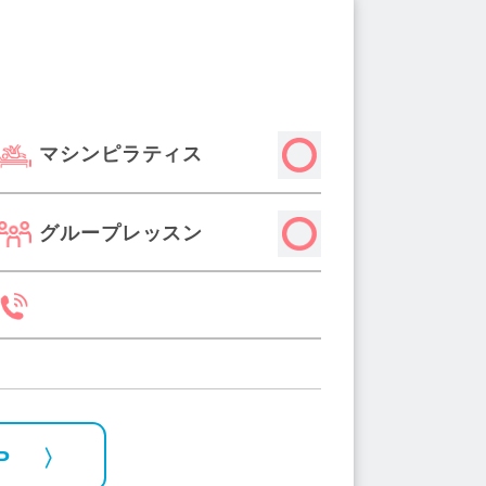
駅(1)
青物横丁駅(3)
久我山駅(2)
春日駅(2)
玉川上水駅(1)
浜松町駅(1)
マシンピラティス
グループレッスン
P