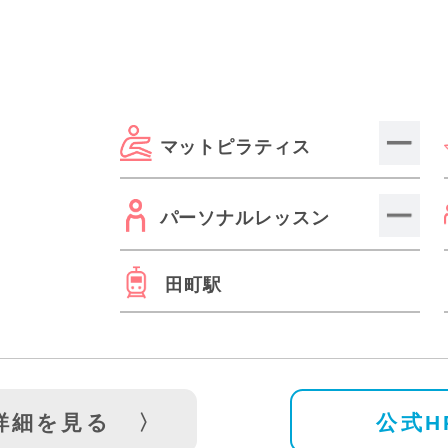
戸越公園駅(3)
森下駅(1)
本蓮沼駅(2)
神泉駅(2)
赤羽橋
)
とうきょうスカイツリー駅(2)
葛西駅(2)
南大沢駅(2)
品川駅(1)
西大島駅(1)
マットピラティス
パーソナルレッスン
田町駅
詳細を見る
公式H