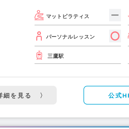
神保町駅(3)
白金高輪駅(7)
大井町駅(6)
鶴川駅(2)
国領駅(
マットピラティス
福町駅(2)
下赤塚駅(1)
東久留米駅(1)
月島駅(6)
練馬駅(1
本郷三丁目駅(5)
菊川駅(2)
石神井公園駅(2)
豊洲駅(3)
池尻大橋駅(3)
つつじヶ丘駅(4)
東陽町駅(4)
田園調布駅(2
パーソナルレッスン
大門駅(1)
蓮根駅(1)
赤羽駅(9)
等々力駅(4)
千歳船橋駅(
目白駅(3)
世田谷駅(1)
門前仲町駅(4)
尾山台駅(1)
明治神
三鷹駅
)
勝どき駅(2)
武蔵砂川駅(1)
西調布駅(1)
武蔵関駅(1)
ノ塚駅(3)
蒲田駅(11)
上井草駅(1)
平井駅(1)
西早稲田駅(
野広小路駅(1)
日本橋駅(2)
錦糸町駅(10)
浅草駅(6)
小田
駅(1)
巣鴨駅(5)
仙川駅(5)
武蔵境駅(2)
大岡山駅(1)
桜
詳細を見る
公式H
)
東武練馬駅(2)
蔵前駅(3)
中村橋駅(1)
下井草駅(1)
田
浅草橋駅(2)
小伝馬町駅(1)
池ノ上駅(1)
西新宿駅(4)
江戸
馬喰横山駅(1)
雑色駅(1)
溜池山王駅(2)
市ヶ谷駅(1)
新
東大前駅(1)
四ツ木駅(1)
お花茶屋駅(1)
亀有駅(3)
池上駅(