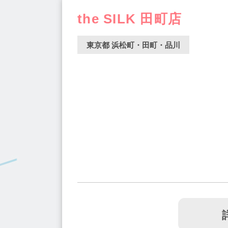
板橋駅(2)
田原町駅(1)
清澄白河駅(3)
the SILK 田町店
曙橋駅(1)
水道橋駅(2)
上野御徒町駅(1
梅ヶ丘駅(1)
早稲田駅(1)
篠崎駅(1)
東京都 浜松町・田町・品川