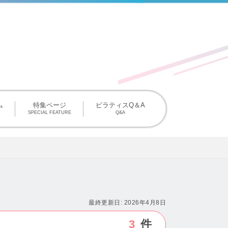
掲載について
ム
特集ページ
ピラティスQ＆A
SPECIAL FEATURE
Q&A
最終更新日:
2026年4月8日
3
件