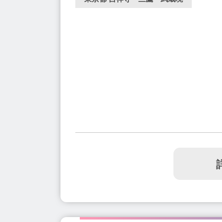
江古田駅(2)
平和島駅(1)
押上駅(1)
千川駅(1)
広尾駅(5)
三ノ輪駅(2)
永
八王子駅(9)
蓮沼駅(1)
若松河田駅(1)
戸越銀座駅(4)
千駄木駅(2)
柴崎駅(1)
一之江駅(2)
旗の台駅(5)
宮ノ前駅(1)
笹塚駅(6)
喜多見駅(2)
乃木坂駅(1)
三越前駅(1)
京王堀之内駅(1)
中神駅(2
瑞江駅(3)
西国立駅(1)
大塚駅(3)
竹
亀戸駅(3)
王子駅(3)
人形町駅(2)
上
神楽坂駅(3)
品川シーサイド駅(1)
有明
大島駅(2)
西新井駅(2)
落合南長崎駅(2
東新宿駅(1)
京橋駅(1)
泉岳寺駅(1)
代々木公園駅(2)
浜町駅(1)
初台駅(4)
麹町駅(1)
新橋駅(3)
桜台駅(1)
駒場