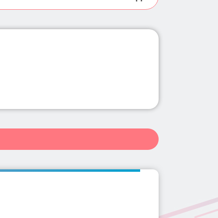
県(11)
群馬県(34)
埼玉県(102)
長野県(10)
岐阜県(20)
祥寺・三鷹・武蔵境(22)
0)
和歌山県(4)
鳥取県(2)
)
赤坂・永田町・溜池(14)
(5)
北参道駅(5)
表参道駅(14)
県(139)
佐賀県(2)
長崎県(5)
市・八王子市周辺(25)
駅(5)
東中野駅(4)
高円寺駅(5)
(11)
大井・蒲田(27)
10)
三軒茶屋駅(17)
用賀駅(7)
巣鴨・駒込・赤羽(20)
)
外苑前駅(5)
六本木駅(11)
学芸大学・都立大学(14)
武蔵小山駅(8)
新小岩駅(7)
)
洗足・大岡山・奥沢(1)
(8)
府中駅(5)
高田馬場駅(9)
駅(3)
下北沢駅(5)
麻布十番駅(19)
(4)
調布駅(7)
上野駅(6)