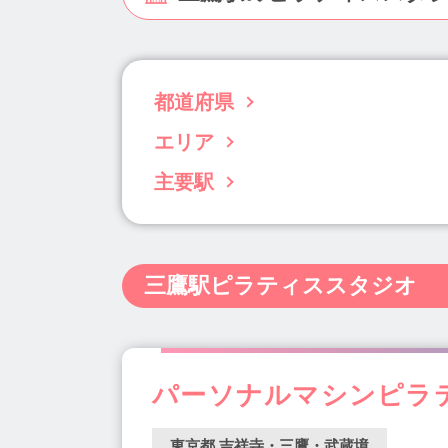
都道府県
エリア
北海道(63)
青森県(3)
岩手県(5)
宮城
千葉県(96)
東京都(833)
神奈川県(238)
主要駅
目黒・白金・五反田(31)
渋谷・恵比寿・代
静岡県(34)
愛知県(122)
三重県(11)
銀座・新橋・有楽町(30)
池袋・高田馬場・
学芸大学駅(12)
渋谷駅(14)
恵比寿駅(2
島根県(4)
岡山県(22)
広島県(22)
山
両国・錦糸町・小岩(34)
町田・稲城・多摩
代官山駅(11)
西新宿五丁目駅(2)
新宿西
熊本県(15)
大分県(7)
宮崎県(5)
鹿児
千住・綾瀬・葛飾(18)
板橋・東武沿線(15
三鷹駅ピラティススタジオ
新高円寺駅(1)
南阿佐ヶ谷駅(2)
阿佐ヶ
四ツ谷・市ヶ谷・飯田橋(21)
東京・日本橋
二子玉川駅(16)
東銀座駅(10)
築地駅(4
福生・青梅周辺(1)
西東京市周辺(3)
小
赤坂駅(5)
赤坂見附駅(7)
中目黒駅(12)
自由が丘(17)
池尻大橋・三宿(1)
三軒茶
町田駅(11)
田町駅(5)
駒込駅(5)
千歳
パーソナルマシンピラテ
大泉学園駅(5)
経堂駅(8)
綾瀬駅(4)
目黒駅(9)
四谷三丁目駅(2)
五反田駅(1
東京都 吉祥寺・三鷹・武蔵境