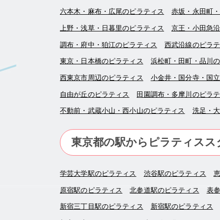
六本木・麻布・広尾のピラティス
赤坂・永田町
上野・浅草・日暮里のピラティス
京王・小田急
調布・府中・狛江のピラティス
西武沿線のピラ
東京・日本橋のピラティス
浜松町・田町・品川
西東京市周辺のピラティス
小金井・国分寺・国
自由が丘のピラティス
田園調布・多摩川のピラ
不動前・武蔵小山・西小山のピラティス
洗足・
東京都の駅からピラティスス
学芸大学駅のピラティス
渋谷駅のピラティス
原宿駅のピラティス
北参道駅のピラティス
表
新宿三丁目駅のピラティス
新宿駅のピラティス