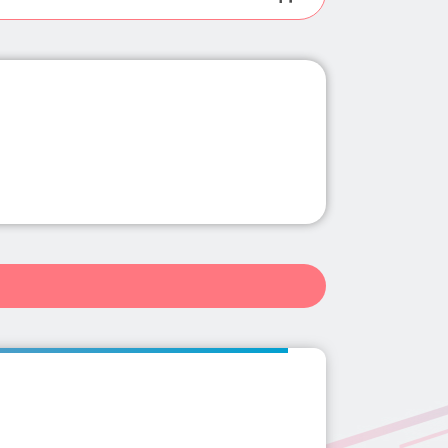
県(11)
群馬県(34)
埼玉県(102)
長野県(10)
岐阜県(20)
祥寺・三鷹・武蔵境(22)
0)
和歌山県(4)
鳥取県(2)
)
赤坂・永田町・溜池(14)
(5)
北参道駅(5)
表参道駅(14)
県(139)
佐賀県(2)
長崎県(5)
市・八王子市周辺(25)
駅(5)
東中野駅(4)
高円寺駅(5)
(11)
大井・蒲田(27)
10)
三軒茶屋駅(17)
用賀駅(7)
巣鴨・駒込・赤羽(20)
)
外苑前駅(5)
六本木駅(11)
学芸大学・都立大学(14)
武蔵小山駅(8)
新小岩駅(7)
)
洗足・大岡山・奥沢(1)
(8)
府中駅(5)
高田馬場駅(9)
駅(3)
下北沢駅(5)
麻布十番駅(19)
(4)
調布駅(7)
上野駅(6)