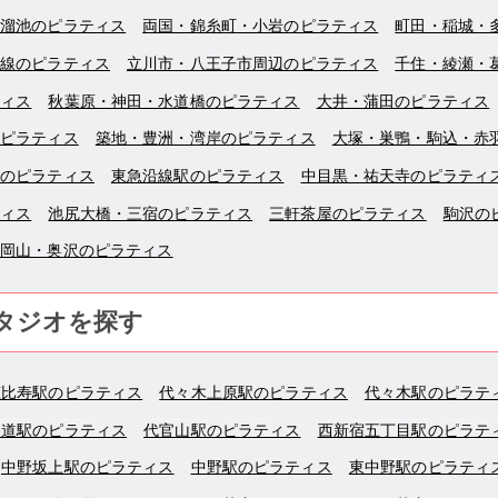
・溜池のピラティス
両国・錦糸町・小岩のピラティス
町田・稲城・
沿線のピラティス
立川市・八王子市周辺のピラティス
千住・綾瀬・
ティス
秋葉原・神田・水道橋のピラティス
大井・蒲田のピラティス
のピラティス
築地・豊洲・湾岸のピラティス
大塚・巣鴨・駒込・赤
立のピラティス
東急沿線駅のピラティス
中目黒・祐天寺のピラティ
ティス
池尻大橋・三宿のピラティス
三軒茶屋のピラティス
駒沢の
大岡山・奥沢のピラティス
タジオを探す
恵比寿駅のピラティス
代々木上原駅のピラティス
代々木駅のピラテ
参道駅のピラティス
代官山駅のピラティス
西新宿五丁目駅のピラテ
中野坂上駅のピラティス
中野駅のピラティス
東中野駅のピラティ