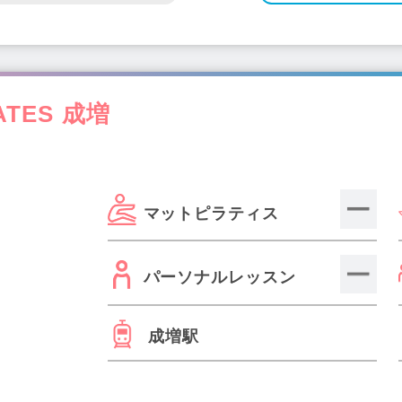
LATES 成増
マットピラティス
パーソナルレッスン
成増駅