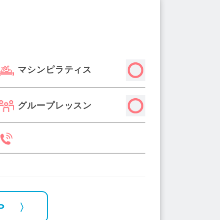
駅(1)
青物横丁駅(3)
久我山駅(2)
春日駅(2)
玉川上水駅(1)
浜松町駅(1)
マシンピラティス
グループレッスン
P