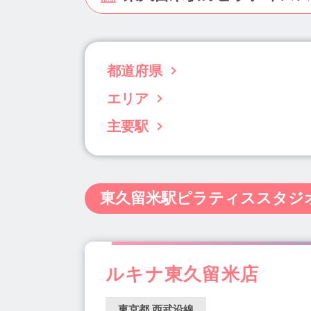
都道府県
エリア
北海道(63)
青森県(3)
岩手県(5)
宮城
千葉県(96)
東京都(833)
神奈川県(238)
主要駅
目黒・白金・五反田(31)
渋谷・恵比寿・代
静岡県(34)
愛知県(122)
三重県(11)
銀座・新橋・有楽町(30)
池袋・高田馬場・
学芸大学駅(12)
渋谷駅(14)
恵比寿駅(2
島根県(4)
岡山県(22)
広島県(22)
山
両国・錦糸町・小岩(34)
町田・稲城・多摩
代官山駅(11)
西新宿五丁目駅(2)
新宿西
熊本県(15)
大分県(7)
宮崎県(5)
鹿児
千住・綾瀬・葛飾(18)
板橋・東武沿線(15
東久留米駅ピラティススタジ
新高円寺駅(1)
南阿佐ヶ谷駅(2)
阿佐ヶ
四ツ谷・市ヶ谷・飯田橋(21)
東京・日本橋
二子玉川駅(16)
東銀座駅(10)
築地駅(4
福生・青梅周辺(1)
西東京市周辺(3)
小
赤坂駅(5)
赤坂見附駅(7)
中目黒駅(12)
自由が丘(17)
池尻大橋・三宿(1)
三軒茶
町田駅(11)
田町駅(5)
駒込駅(5)
千歳
ルキナ東久留米店
大泉学園駅(5)
経堂駅(8)
綾瀬駅(4)
目黒駅(9)
四谷三丁目駅(2)
五反田駅(1
東京都 西武沿線