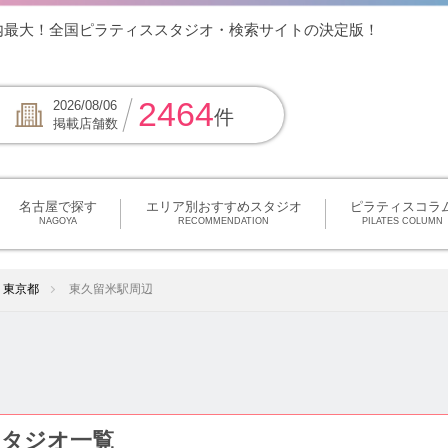
内最大！全国ピラティススタジオ・検索サイトの決定版！
2464
2026/08/06
件
掲載店舗数
名古屋で探す
エリア別おすすめスタジオ
ピラティスコラ
NAGOYA
RECOMMENDATION
PILATES COLUMN
東京都
東久留米駅周辺
タジオ一覧