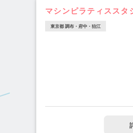
板橋駅(2)
田原町駅(1)
清澄白河駅(3)
マシンピラティススタジオ
曙橋駅(1)
水道橋駅(2)
上野御徒町駅(1
梅ヶ丘駅(1)
早稲田駅(1)
篠崎駅(1)
東京都 調布・府中・狛江