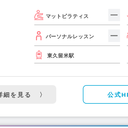
神保町駅(3)
白金高輪駅(7)
大井町駅(6)
鶴川駅(2)
国領駅(
マットピラティス
福町駅(2)
下赤塚駅(1)
東久留米駅(1)
月島駅(6)
練馬駅(1
本郷三丁目駅(5)
菊川駅(2)
石神井公園駅(2)
豊洲駅(3)
池尻大橋駅(3)
つつじヶ丘駅(4)
東陽町駅(4)
田園調布駅(2
パーソナルレッスン
大門駅(1)
蓮根駅(1)
赤羽駅(9)
等々力駅(4)
千歳船橋駅(
目白駅(3)
世田谷駅(1)
門前仲町駅(4)
尾山台駅(1)
明治神
東久留米駅
)
勝どき駅(2)
武蔵砂川駅(1)
西調布駅(1)
武蔵関駅(1)
ノ塚駅(3)
蒲田駅(11)
上井草駅(1)
平井駅(1)
西早稲田駅(
野広小路駅(1)
日本橋駅(2)
錦糸町駅(10)
浅草駅(6)
小田
駅(1)
巣鴨駅(5)
仙川駅(5)
武蔵境駅(2)
大岡山駅(1)
桜
詳細を見る
公式H
)
東武練馬駅(2)
蔵前駅(3)
中村橋駅(1)
下井草駅(1)
田
浅草橋駅(2)
小伝馬町駅(1)
池ノ上駅(1)
西新宿駅(4)
江戸
馬喰横山駅(1)
雑色駅(1)
溜池山王駅(2)
市ヶ谷駅(1)
新
東大前駅(1)
四ツ木駅(1)
お花茶屋駅(1)
亀有駅(3)
池上駅(