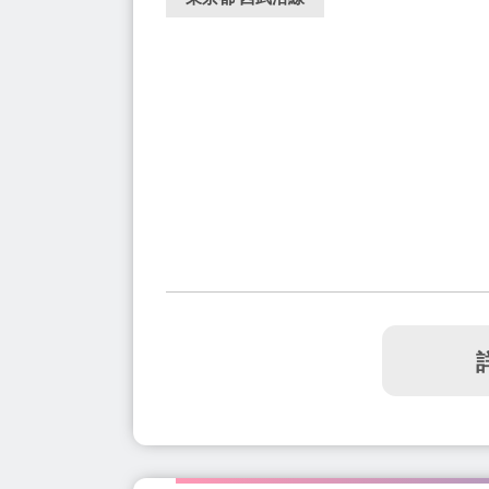
江古田駅(2)
平和島駅(1)
押上駅(1)
千川駅(1)
広尾駅(5)
三ノ輪駅(2)
永
八王子駅(9)
蓮沼駅(1)
若松河田駅(1)
戸越銀座駅(4)
千駄木駅(2)
柴崎駅(1)
一之江駅(2)
旗の台駅(5)
宮ノ前駅(1)
笹塚駅(6)
喜多見駅(2)
乃木坂駅(1)
三越前駅(1)
京王堀之内駅(1)
中神駅(2
瑞江駅(3)
西国立駅(1)
大塚駅(3)
竹
亀戸駅(3)
王子駅(3)
人形町駅(2)
上
神楽坂駅(3)
品川シーサイド駅(1)
有明
大島駅(2)
西新井駅(2)
落合南長崎駅(2
東新宿駅(1)
京橋駅(1)
泉岳寺駅(1)
代々木公園駅(2)
浜町駅(1)
初台駅(4)
麹町駅(1)
新橋駅(3)
桜台駅(1)
駒場