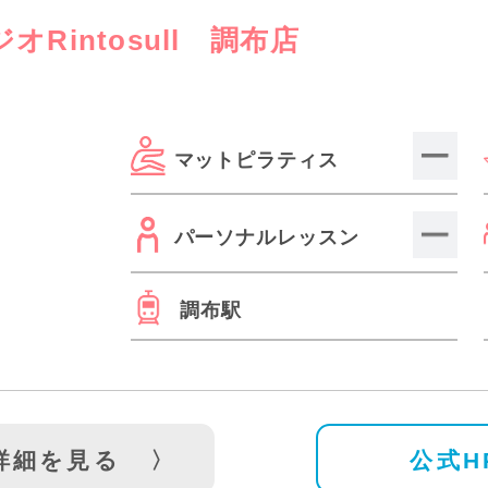
戸越公園駅(3)
森下駅(1)
本蓮沼駅(2)
神泉駅(2)
赤羽橋
Rintosull 調布店
)
とうきょうスカイツリー駅(2)
葛西駅(2)
南大沢駅(2)
品川駅(1)
西大島駅(1)
マットピラティス
パーソナルレッスン
調布駅
詳細を見る
公式H