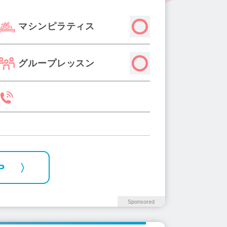
2)
三鷹駅(3)
東秋留駅(1)
マシンピラティス
0)
国分寺駅(7)
国立駅(7)
浜田山駅(3)
両国駅(3)
)
茗荷谷駅(2)
京王八王子駅(1)
グループレッスン
4)
西葛西駅(7)
小平駅(2)
宮前駅(2)
清瀬駅(1)
新中野駅(1)
板橋区役所前駅(2)
西馬込駅(2)
1)
白金台駅(3)
東日本橋駅(1)
急多摩センター駅(3)
不動前駅(2)
新町駅(2)
新御徒町駅(1)
町屋駅(4)
P
無駅(4)
明大前駅(3)
氷川台駅(1)
川橋駅(1)
木場駅(3)
新富町駅(3)
宿御苑前駅(3)
高輪台駅(1)
Sponsored
2)
小岩駅(2)
東京駅(2)