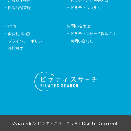
スタジオ検索
ピラティスサーチとは
掲載店舗登録
ピラティスコラム
その他
お問い合わせ
会員利用約款
ピラティスサーチ掲載方法
プライバシーポリシー
お問い合わせ
会社概要
Copyright© ピラティスサーチ . All Rights Reserved.