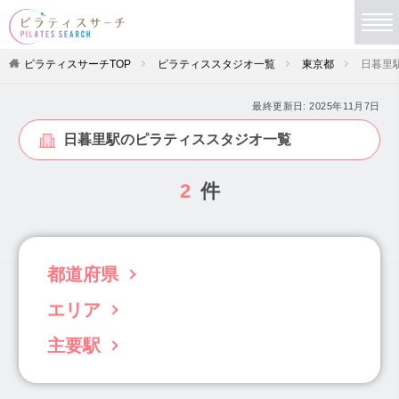
ピラティスサーチTOP
ピラティススタジオ一覧
東京都
日暮里
最終更新日:
2025年11月7日
日暮里駅のピラティススタジオ一覧
2
件
都道府県
エリア
北海道(63)
青森県(3)
岩手県(5)
宮城県(19)
秋田県(4)
山形県(4)
福島県(6)
主要駅
目黒・白金・五反田(31)
茨城県(22)
栃木県(11)
群馬県(34)
渋谷・恵比寿・代官山(56)
学芸大学駅(12)
渋谷駅(14)
恵比寿駅(27)
埼玉県(102)
千葉県(96)
東京都(833)