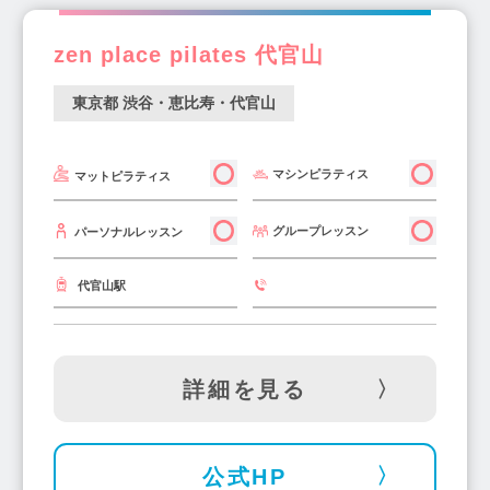
上野御徒町駅(1)
とうきょうスカイツリー駅(2)
zen place pilates 代官山
葛西駅(2)
南大沢駅(2)
春日駅(2)
玉川上水駅(1)
浜松町駅(1)
梅ヶ丘駅(1)
東京都 渋谷・恵比寿・代官山
早稲田駅(1)
篠崎駅(1)
品川駅(1)
西大島駅(1)
マシンピラティス
マットピラティス
グループレッスン
パーソナルレッスン
代官山駅
詳細を見る
公式HP