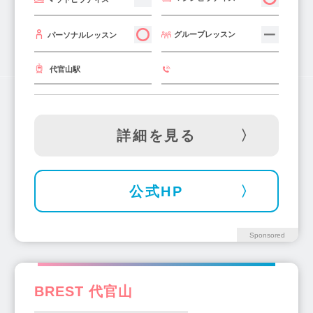
三越前駅(1)
京王堀之内駅(1)
中神駅(2)
勝どき駅(2)
武蔵砂川駅(1)
西調布駅(1)
グループレッスン
パーソナルレッスン
武蔵関駅(1)
板橋区役所前駅(2)
西馬込駅(2)
代官山駅
瑞江駅(3)
西国立駅(1)
大塚駅(3)
竹ノ塚駅(3)
蒲田駅(11)
上井草駅(1)
平井駅(1)
西早稲田駅(1)
白金台駅(3)
詳細を見る
東日本橋駅(1)
亀戸駅(3)
王子駅(3)
人形町駅(2)
上野広小路駅(1)
日本橋駅(2)
錦糸町駅(10)
浅草駅(6)
公式HP
小田急多摩センター駅(3)
不動前駅(2)
神楽坂駅(3)
品川シーサイド駅(1)
有明駅(1)
Sponsored
巣鴨駅(5)
仙川駅(5)
武蔵境駅(2)
大岡山駅(1)
桜新町駅(2)
新御徒町駅(1)
町屋駅(4)
大島駅(2)
西新井駅(2)
BREST 代官山
落合南長崎駅(2)
東武練馬駅(2)
蔵前駅(3)