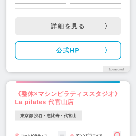
永福町駅(2)
下赤塚駅(1)
東久留米駅(1)
月島駅(6)
練馬駅(10)
国分寺駅(7)
国立駅(7)
八王子駅(9)
蓮沼駅(1)
詳細を見る
若松河田駅(1)
本郷三丁目駅(5)
菊川駅(2)
石神井公園駅(2)
豊洲駅(3)
浜田山駅(3)
公式HP
両国駅(3)
戸越銀座駅(4)
千駄木駅(2)
柴崎駅(1)
池尻大橋駅(3)
つつじヶ丘駅(4)
東陽町駅(4)
田園調布駅(2)
茗荷谷駅(2)
Sponsored
京王八王子駅(1)
一之江駅(2)
旗の台駅(5)
宮ノ前駅(1)
大門駅(1)
蓮根駅(1)
《整体×マシンピラティススタジオ》
赤羽駅(9)
等々力駅(4)
千歳船橋駅(4)
La pilates 代官山店
西葛西駅(7)
小平駅(2)
笹塚駅(6)
喜多見駅(2)
乃木坂駅(1)
目白駅(3)
東京都 渋谷・恵比寿・代官山
世田谷駅(1)
門前仲町駅(4)
尾山台駅(1)
明治神宮前駅(2)
清瀬駅(1)
新中野駅(1)
マシンピラティス
マットピラティス