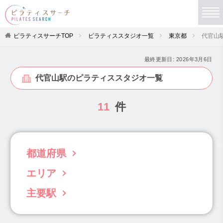
ピラティスサーチTOP
ピラティススタジオ一覧
東京都
代官山
最終更新日:
2026年3月6日
代官山駅のピラティススタジオ一覧
11
件
都道府県
エリア
北海道(63)
青森県(3)
岩手県(5)
宮城県(19)
秋田県(4)
山形県(4)
福島県(6)
主要駅
目黒・白金・五反田(31)
茨城県(22)
栃木県(11)
群馬県(34)
渋谷・恵比寿・代官山(56)
学芸大学駅(12)
渋谷駅(14)
恵比寿駅(27)
埼玉県(102)
千葉県(96)
東京都(833)