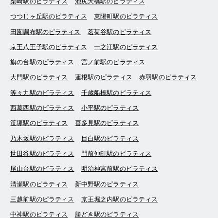
柴崎駅のピラティス
池尻大橋駅のピラティス
つつじヶ丘駅のピラティス
東陽町駅のピラティス
田園調布駅のピラティス
茗荷谷駅のピラティス
京王八王子駅のピラティス
一之江駅のピラティス
旗の台駅のピラティス
宮ノ前駅のピラティス
大門駅のピラティス
蓮根駅のピラティス
赤羽駅のピラティス
等々力駅のピラティス
千歳船橋駅のピラティス
西葛西駅のピラティス
小平駅のピラティス
笹塚駅のピラティス
喜多見駅のピラティス
乃木坂駅のピラティス
目白駅のピラティス
世田谷駅のピラティス
門前仲町駅のピラティス
尾山台駅のピラティス
明治神宮前駅のピラティス
清瀬駅のピラティス
新中野駅のピラティス
三越前駅のピラティス
京王堀之内駅のピラティス
中神駅のピラティス
勝どき駅のピラティス