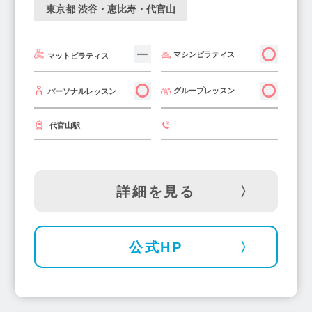
東京都 渋谷・恵比寿・代官山
中村橋駅(1)
下井草駅(1)
田無駅(4)
明大前駅(3)
氷川台駅(1)
東新宿駅(1)
マシンピラティス
マットピラティス
京橋駅(1)
泉岳寺駅(1)
浅草橋駅(2)
小伝馬町駅(1)
池ノ上駅(1)
西新宿駅(4)
グループレッスン
パーソナルレッスン
江戸川橋駅(1)
木場駅(3)
新富町駅(3)
代々木公園駅(2)
浜町駅(1)
初台駅(4)
代官山駅
馬喰横山駅(1)
雑色駅(1)
溜池山王駅(2)
市ヶ谷駅(1)
新宿御苑前駅(3)
高輪台駅(1)
麹町駅(1)
新橋駅(3)
桜台駅(1)
詳細を見る
駒場東大前駅(1)
四ツ木駅(1)
お花茶屋駅(1)
亀有駅(3)
池上駅(2)
小岩駅(2)
東京駅(2)
公式HP
板橋駅(2)
田原町駅(1)
清澄白河駅(3)
戸越公園駅(3)
森下駅(1)
本蓮沼駅(2)
神泉駅(2)
赤羽橋駅(1)
青物横丁駅(3)
久我山駅(2)
曙橋駅(1)
水道橋駅(2)