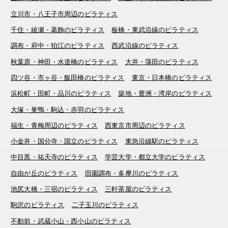
立川市・八王子市周辺のピラティス
千住・綾瀬・葛飾のピラティス
板橋・東武沿線のピラティス
調布・府中・狛江のピラティス
西武沿線のピラティス
秋葉原・神田・水道橋のピラティス
大井・蒲田のピラティス
四ツ谷・市ヶ谷・飯田橋のピラティス
東京・日本橋のピラティス
浜松町・田町・品川のピラティス
築地・豊洲・湾岸のピラティス
大塚・巣鴨・駒込・赤羽のピラティス
福生・青梅周辺のピラティス
西東京市周辺のピラティス
小金井・国分寺・国立のピラティス
東急沿線駅のピラティス
中目黒・祐天寺のピラティス
学芸大学・都立大学のピラティス
自由が丘のピラティス
田園調布・多摩川のピラティス
池尻大橋・三宿のピラティス
三軒茶屋のピラティス
駒沢のピラティス
二子玉川のピラティス
不動前・武蔵小山・西小山のピラティス