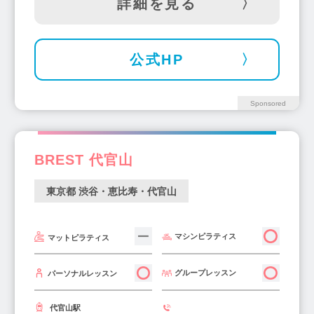
詳細を見る
大塚・巣鴨・駒込・赤羽(20)
福生・青梅周辺(1)
武蔵小山駅(8)
新小岩駅(7)
町田駅(11)
西東京市周辺(3)
小金井・国分寺・国立(12)
田町駅(5)
駒込駅(5)
千歳烏山駅(5)
東急沿線駅(37)
中目黒・祐天寺(16)
立川駅(11)
北千住駅(8)
成増駅(5)
公式HP
学芸大学・都立大学(14)
自由が丘(17)
成城学園前駅(8)
府中駅(5)
高田馬場駅(9)
池尻大橋・三宿(1)
三軒茶屋(15)
駒沢(10)
大泉学園駅(5)
経堂駅(8)
綾瀬駅(4)
Sponsored
二子玉川(14)
不動前・武蔵小山・西小山(8)
日暮里駅(2)
秋葉原駅(4)
大森駅(9)
洗足・大岡山・奥沢(1)
飯田橋駅(10)
水天宮前駅(3)
下北沢駅(5)
BREST 代官山
麻布十番駅(19)
目黒駅(9)
四谷三丁目駅(2)
五反田駅(10)
狛江駅(2)
千石駅(1)
東京都 渋谷・恵比寿・代官山
方南町駅(1)
三田駅(2)
四ツ谷駅(4)
調布駅(7)
上野駅(6)
江古田駅(2)
マシンピラティス
マットピラティス
平和島駅(1)
押上駅(1)
神保町駅(3)
白金高輪駅(7)
大井町駅(6)
鶴川駅(2)
グループレッスン
パーソナルレッスン
国領駅(2)
三鷹駅(3)
東秋留駅(1)
千川駅(1)
広尾駅(5)
三ノ輪駅(2)
代官山駅