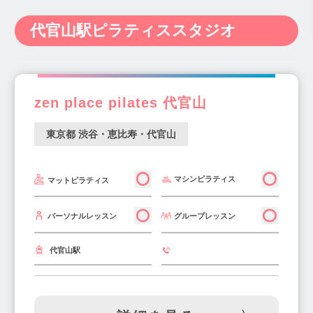
新宿・代々木・大久保(41)
中野・西荻窪(35)
代々木上原駅(11)
代々木駅(5)
神奈川県(238)
新潟県(14)
富山県(6)
吉祥寺・三鷹・武蔵境(22)
代官山駅ピラティススタジオ
代々木八幡駅(2)
原宿駅(5)
北参道駅(5)
石川県(9)
福井県(3)
山梨県(7)
長野県(10)
銀座・新橋・有楽町(30)
表参道駅(14)
代官山駅(11)
岐阜県(20)
静岡県(34)
愛知県(122)
池袋・高田馬場・早稲田(35)
西新宿五丁目駅(2)
新宿西口駅(2)
三重県(11)
滋賀県(12)
京都府(29)
原宿・表参道・青山(29)
新宿三丁目駅(4)
新宿駅(12)
中野坂上駅(5)
zen place pilates 代官山
大阪府(340)
兵庫県(116)
奈良県(20)
六本木・麻布・広尾(35)
中野駅(5)
東中野駅(4)
高円寺駅(5)
和歌山県(4)
鳥取県(2)
島根県(4)
赤坂・永田町・溜池(14)
東京都 渋谷・恵比寿・代官山
新高円寺駅(1)
南阿佐ヶ谷駅(2)
岡山県(22)
広島県(22)
山口県(3)
両国・錦糸町・小岩(34)
町田・稲城・多摩(14)
阿佐ヶ谷駅(6)
荻窪駅(5)
西荻窪駅(5)
徳島県(4)
香川県(7)
愛媛県(10)
高知県(2)
上野・浅草・日暮里(22)
京王・小田急沿線(48)
吉祥寺駅(17)
駒沢大学駅(10)
マシンピラティス
マットピラティス
福岡県(139)
佐賀県(2)
長崎県(5)
立川市・八王子市周辺(25)
三軒茶屋駅(17)
用賀駅(7)
二子玉川駅(16)
熊本県(15)
大分県(7)
宮崎県(5)
千住・綾瀬・葛飾(18)
板橋・東武沿線(15)
グループレッスン
パーソナルレッスン
東銀座駅(10)
築地駅(4)
銀座駅(11)
鹿児島県(8)
沖縄県(10)
調布・府中・狛江(22)
西武沿線(29)
銀座一丁目駅(7)
池袋駅(23)
青山一丁目駅(4)
代官山駅
秋葉原・神田・水道橋(11)
大井・蒲田(27)
外苑前駅(5)
六本木駅(11)
赤坂駅(5)
四ツ谷・市ヶ谷・飯田橋(21)
東京・日本橋(14)
赤坂見附駅(7)
中目黒駅(12)
祐天寺駅(7)
浜松町・田町・品川(9)
築地・豊洲・湾岸(32)
都立大学駅(4)
奥沢駅(4)
自由が丘駅(18)